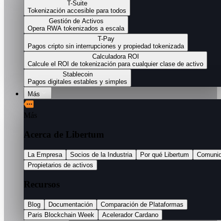
T-Suite
Tokenización accesible para todos
Gestión de Activos
Opera RWA tokenizados a escala
T-Pay
Pagos cripto sin interrupciones y propiedad tokenizada
Calculadora ROI
Calcule el ROI de tokenización para cualquier clase de activo
Stablecoin
Pagos digitales estables y simples
Más
Más
Acerca de Libertum
La Empresa
Socios de la Industria
Por qué Libertum
Comuni
Propietarios de activos
Recursos
Blog
Documentación
Comparación de Plataformas
Paris Blockchain Week
Acelerador Cardano