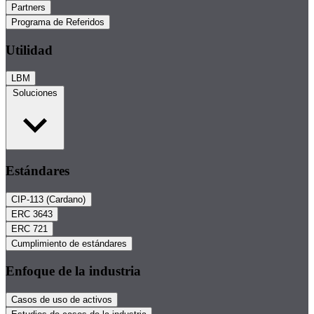
Partners
Programa de Referidos
Utilidad
LBM
Soluciones
Estándares
CIP-113 (Cardano)
ERC 3643
ERC 721
Cumplimiento de estándares
Enfoque de la industria
Casos de uso de activos