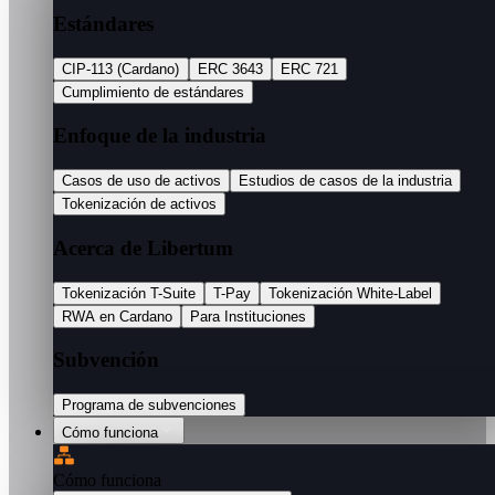
Estándares
CIP-113 (Cardano)
ERC 3643
ERC 721
Cumplimiento de estándares
Enfoque de la industria
Casos de uso de activos
Estudios de casos de la industria
Tokenización de activos
Acerca de Libertum
Tokenización T-Suite
T-Pay
Tokenización White-Label
RWA en Cardano
Para Instituciones
Subvención
Programa de subvenciones
Cómo funciona
Cómo funciona