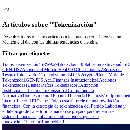
Blog
Artículos sobre "Tokenización"
Descubre todos nuestros artículos relacionados con Tokenización.
Mantente al día con las últimas tendencias e insights.
Filtrar por etiquetas
Todos
Tokenización
45
RWA
29
Blockchain
10
Stablecoins
7
Inversión
5
D
GENIUS
2
Activos del Mundo Real
2
DTCC
2
Liquidez
2
Bonos del
Tesoro Tokenizados
2
Tokenization
2
BDEX
2
crypto
2
Renta Variable
Tokenizada
1
GENIUS Act
1
Finanzas Institucionales
1
Acciones
Tokenizadas
1
Bienes Raíces Tokenizados
1
Adopción
Institucional
1
Tesoros Tokenizados
1
Cumplimiento
Normativo
1
Intraestructura
1
Finance
1
Licencia
1
Finanzas
1
Criptomone
bitcoin
1
bitcoin
1
El Reino Unido está al borde de una revolución
financiera. Con la estrategia de tokenización del Partido Laborista y
el liderazgo de Libertum
1
la nación se prepara para redefinir el
sistema financiero global mediante activos digitales e
innovación.
1
libertum
1
inmuebles
1