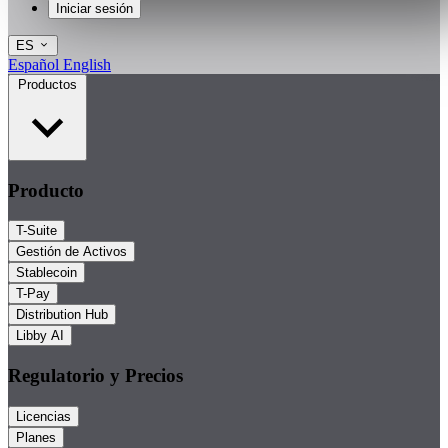
Iniciar sesión
ES
Español
English
Productos
Producto
T-Suite
Gestión de Activos
Stablecoin
T-Pay
Distribution Hub
Libby AI
Regulatorio y Precios
Licencias
Planes