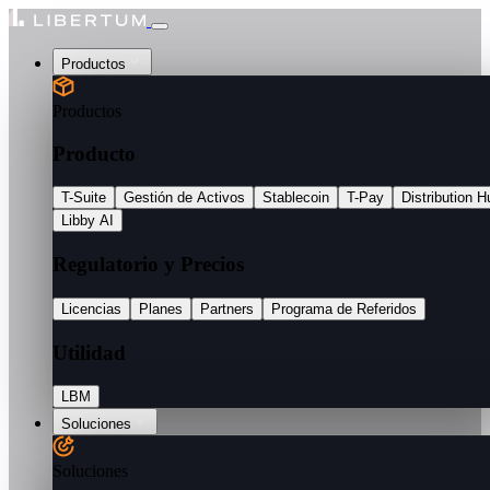
Productos
Productos
Producto
T-Suite
Gestión de Activos
Stablecoin
T-Pay
Distribution H
Libby AI
Regulatorio y Precios
Licencias
Planes
Partners
Programa de Referidos
Utilidad
LBM
Soluciones
Soluciones