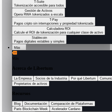
T-Suite
Tokenización accesible para todos
Gestión de Activos
Opera RWA tokenizados a escala
T-Pay
Pagos cripto sin interrupciones y propiedad tokenizada
Calculadora ROI
Calcule el ROI de tokenización para cualquier clase de activo
Stablecoin
Pagos digitales estables y simples
Más
Más
Acerca de Libertum
La Empresa
Socios de la Industria
Por qué Libertum
Comuni
Propietarios de activos
Recursos
Blog
Documentación
Comparación de Plataformas
Paris Blockchain Week
Acelerador Cardano