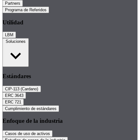
Partners
Programa de Referidos
Utilidad
LBM
Soluciones
Estándares
CIP-113 (Cardano)
ERC 3643
ERC 721
Cumplimiento de estándares
Enfoque de la industria
Casos de uso de activos