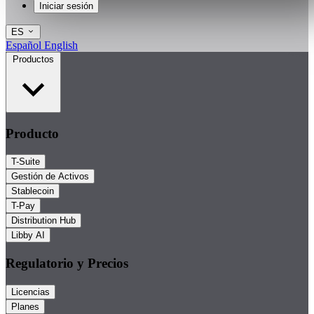
Iniciar sesión
ES
Español
English
Productos
Producto
T-Suite
Gestión de Activos
Stablecoin
T-Pay
Distribution Hub
Libby AI
Regulatorio y Precios
Licencias
Planes