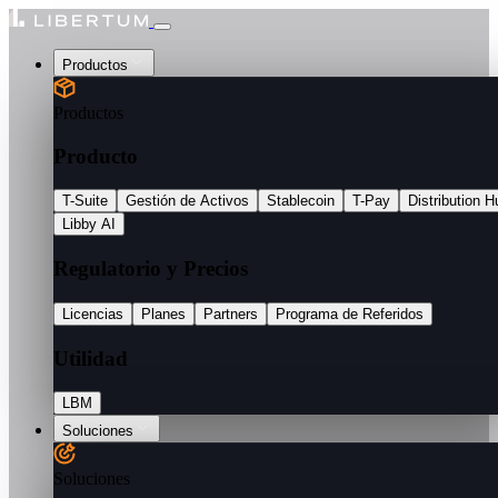
Productos
Productos
Producto
T-Suite
Gestión de Activos
Stablecoin
T-Pay
Distribution H
Libby AI
Regulatorio y Precios
Licencias
Planes
Partners
Programa de Referidos
Utilidad
LBM
Soluciones
Soluciones