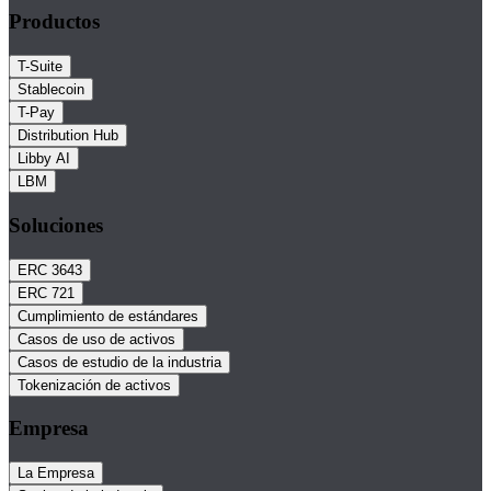
Productos
T-Suite
Stablecoin
T-Pay
Distribution Hub
Libby AI
LBM
Soluciones
ERC 3643
ERC 721
Cumplimiento de estándares
Casos de uso de activos
Casos de estudio de la industria
Tokenización de activos
Empresa
La Empresa