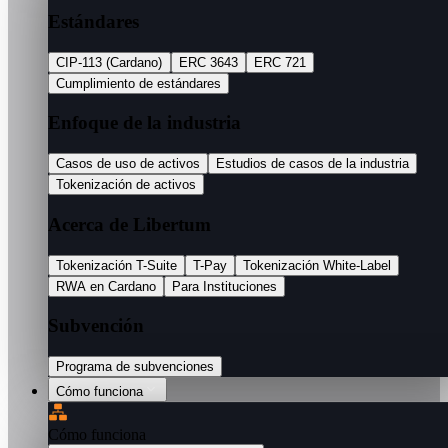
Estándares
CIP-113 (Cardano)
ERC 3643
ERC 721
Cumplimiento de estándares
Enfoque de la industria
Casos de uso de activos
Estudios de casos de la industria
Tokenización de activos
Acerca de Libertum
Tokenización T-Suite
T-Pay
Tokenización White-Label
RWA en Cardano
Para Instituciones
Subvención
Programa de subvenciones
Cómo funciona
Cómo funciona