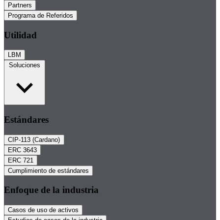
Partners
Programa de Referidos
Utilidad
LBM
Soluciones
Estándares
CIP-113 (Cardano)
ERC 3643
ERC 721
Cumplimiento de estándares
Enfoque de la industria
Casos de uso de activos