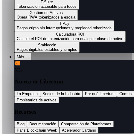
T-Suite
Tokenización accesible para todos
Gestión de Activos
Opera RWA tokenizados a escala
T-Pay
Pagos cripto sin interrupciones y propiedad tokenizada
Calculadora ROI
Calcule el ROI de tokenización para cualquier clase de activo
Stablecoin
Pagos digitales estables y simples
Más
Más
Acerca de Libertum
La Empresa
Socios de la Industria
Por qué Libertum
Comuni
Propietarios de activos
Recursos
Blog
Documentación
Comparación de Plataformas
Paris Blockchain Week
Acelerador Cardano