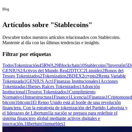
Blog
Artículos sobre "Stablecoins"
Descubre todos nuestros artículos relacionados con Stablecoins.
Mantente al día con las últimas tendencias e insights.
Filtrar por etiquetas
Todos
Tokenización
45
RWA
29
Blockchain
10
Stablecoins
7
Inversión
5
D
GENIUS
2
Activos del Mundo Real
2
DTCC
2
Liquidez
2
Bonos del
Tesoro Tokenizados
2
Tokenization
2
BDEX
2
crypto
2
Renta Variable
Tokenizada
1
GENIUS Act
1
Finanzas Institucionales
1
Acciones
Tokenizadas
1
Bienes Raíces Tokenizados
1
Adopción
Institucional
1
Tesoros Tokenizados
1
Cumplimiento
Normativo
1
Intraestructura
1
Finance
1
Licencia
1
Finanzas
1
Criptomone
bitcoin
1
bitcoin
1
El Reino Unido está al borde de una revolución
financiera. Con la estrategia de tokenización del Partido Laborista y
el liderazgo de Libertum
1
la nación se prepara para redefinir el
sistema financiero global mediante activos digitales e
innovación.
1
libertum
1
inmuebles
1