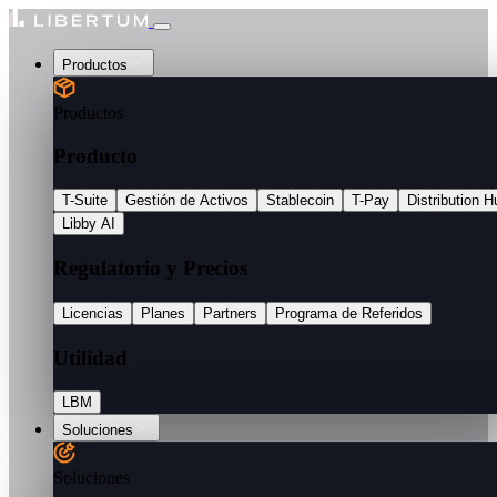
Productos
Productos
Producto
T-Suite
Gestión de Activos
Stablecoin
T-Pay
Distribution H
Libby AI
Regulatorio y Precios
Licencias
Planes
Partners
Programa de Referidos
Utilidad
LBM
Soluciones
Soluciones