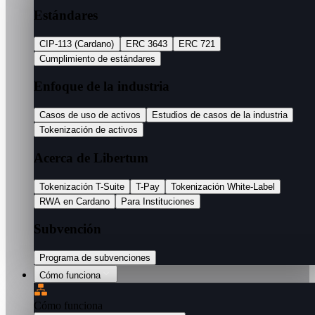
Estándares
CIP-113 (Cardano)
ERC 3643
ERC 721
Cumplimiento de estándares
Enfoque de la industria
Casos de uso de activos
Estudios de casos de la industria
Tokenización de activos
Acerca de Libertum
Tokenización T-Suite
T-Pay
Tokenización White-Label
RWA en Cardano
Para Instituciones
Subvención
Programa de subvenciones
Cómo funciona
Cómo funciona