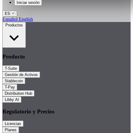
Iniciar sesión
ES
Español
English
Productos
Producto
T-Suite
Gestión de Activos
Stablecoin
T-Pay
Distribution Hub
Libby AI
Regulatorio y Precios
Licencias
Planes