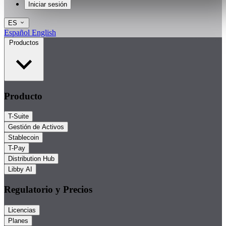
Iniciar sesión
ES
Español
English
Productos
Producto
T-Suite
Gestión de Activos
Stablecoin
T-Pay
Distribution Hub
Libby AI
Regulatorio y Precios
Licencias
Planes