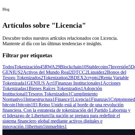
Blog
Artículos sobre "Licencia"
Descubre todos nuestros artículos relacionados con Licencia.
Mantente al día con las últimas tendencias e insights.
Filtrar por etiquetas
Todos
Tokenización
45
RWA
29
Blockchain
10
Stablecoins
7
Inversión
5
D
GENIUS
2
Activos del Mundo Real
2
DTCC
2
Liquidez
2
Bonos del
Tesoro Tokenizados
2
Tokenization
2
BDEX
2
crypto
2
Renta Variable
Tokenizada
1
GENIUS Act
1
Finanzas Institucionales
1
Acciones
Tokenizadas
1
Bienes Raíces Tokenizados
1
Adopción
Institucional
1
Tesoros Tokenizados
1
Cumplimiento
Normativo
1
Intraestructura
1
Finance
1
Licencia
1
Finanzas
1
Criptomone
bitcoin
1
bitcoin
1
El Reino Unido está al borde de una revolución
financiera. Con la estrategia de tokenización del Partido Laborista y
el liderazgo de Libertum
1
la nación se prepara para redefinir el
sistema financiero global mediante activos digitales e
innovación.
1
libertum
1
inmuebles
1