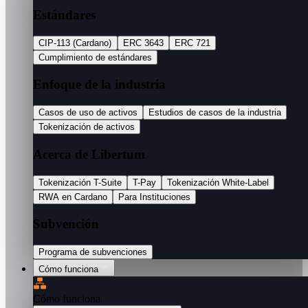
Estándares
CIP-113 (Cardano)
ERC 3643
ERC 721
Cumplimiento de estándares
Enfoque de la industria
Casos de uso de activos
Estudios de casos de la industria
Tokenización de activos
Acerca de Libertum
Tokenización T-Suite
T-Pay
Tokenización White-Label
RWA en Cardano
Para Instituciones
Subvención
Programa de subvenciones
Cómo funciona
Cómo funciona