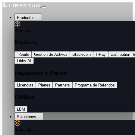
Productos
Productos
Producto
T-Suite
Gestión de Activos
Stablecoin
T-Pay
Distribution H
Libby AI
Regulatorio y Precios
Licencias
Planes
Partners
Programa de Referidos
Utilidad
LBM
Soluciones
Soluciones