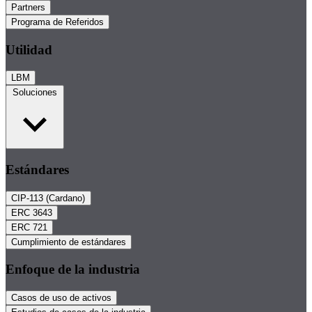
Partners
Programa de Referidos
Utilidad
LBM
Soluciones
Estándares
CIP-113 (Cardano)
ERC 3643
ERC 721
Cumplimiento de estándares
Enfoque de la industria
Casos de uso de activos