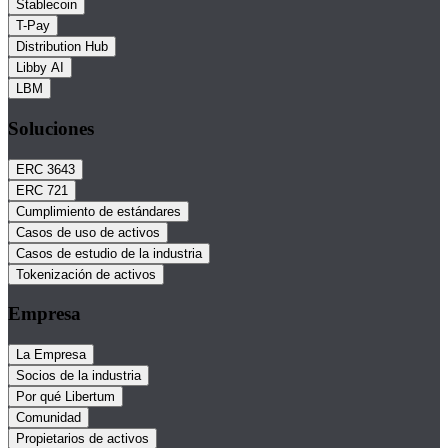
Stablecoin
T-Pay
Distribution Hub
Libby AI
LBM
Soluciones
ERC 3643
ERC 721
Cumplimiento de estándares
Casos de uso de activos
Casos de estudio de la industria
Tokenización de activos
Empresa
La Empresa
Socios de la industria
Por qué Libertum
Comunidad
Propietarios de activos