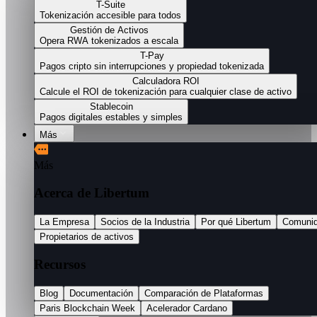
T-Suite
Tokenización accesible para todos
Gestión de Activos
Opera RWA tokenizados a escala
T-Pay
Pagos cripto sin interrupciones y propiedad tokenizada
Calculadora ROI
Calcule el ROI de tokenización para cualquier clase de activo
Stablecoin
Pagos digitales estables y simples
Más
Más
Acerca de Libertum
La Empresa
Socios de la Industria
Por qué Libertum
Comuni
Propietarios de activos
Recursos
Blog
Documentación
Comparación de Plataformas
Paris Blockchain Week
Acelerador Cardano