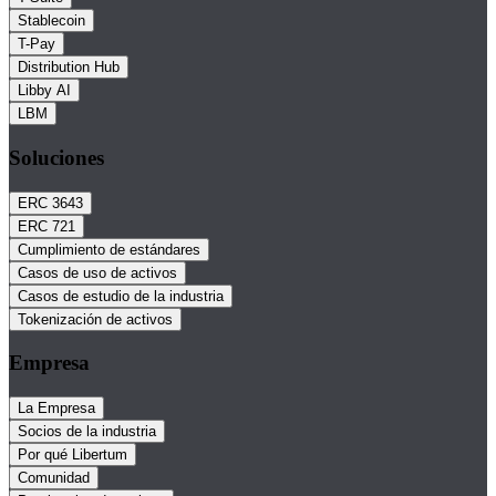
Stablecoin
T-Pay
Distribution Hub
Libby AI
LBM
Soluciones
ERC 3643
ERC 721
Cumplimiento de estándares
Casos de uso de activos
Casos de estudio de la industria
Tokenización de activos
Empresa
La Empresa
Socios de la industria
Por qué Libertum
Comunidad