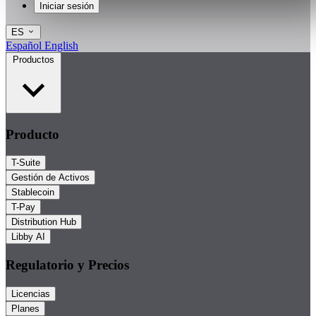
Iniciar sesión
ES
Español
English
Productos
Producto
T-Suite
Gestión de Activos
Stablecoin
T-Pay
Distribution Hub
Libby AI
Regulatorio y Precios
Licencias
Planes