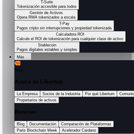
T-Suite
Tokenización accesible para todos
Gestión de Activos
Opera RWA tokenizados a escala
T-Pay
Pagos cripto sin interrupciones y propiedad tokenizada
Calculadora ROI
Calcule el ROI de tokenización para cualquier clase de activo
Stablecoin
Pagos digitales estables y simples
Más
Más
Acerca de Libertum
La Empresa
Socios de la Industria
Por qué Libertum
Comuni
Propietarios de activos
Recursos
Blog
Documentación
Comparación de Plataformas
Paris Blockchain Week
Acelerador Cardano