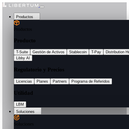
Productos
Productos
Producto
T-Suite
Gestión de Activos
Stablecoin
T-Pay
Distribution H
Libby AI
Regulatorio y Precios
Licencias
Planes
Partners
Programa de Referidos
Utilidad
LBM
Soluciones
Soluciones