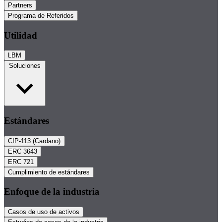
Partners
Programa de Referidos
Utilidad
LBM
Soluciones
Estándares
CIP-113 (Cardano)
ERC 3643
ERC 721
Cumplimiento de estándares
Enfoque de la industria
Casos de uso de activos