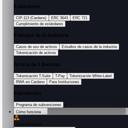
Estándares
CIP-113 (Cardano)
ERC 3643
ERC 721
Cumplimiento de estándares
Enfoque de la industria
Casos de uso de activos
Estudios de casos de la industria
Tokenización de activos
Acerca de Libertum
Tokenización T-Suite
T-Pay
Tokenización White-Label
RWA en Cardano
Para Instituciones
Subvención
Programa de subvenciones
Cómo funciona
Cómo funciona