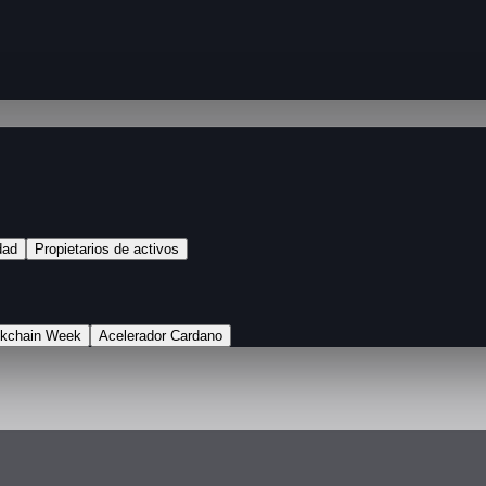
dad
Propietarios de activos
ckchain Week
Acelerador Cardano