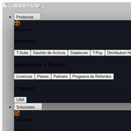
Productos
Productos
Producto
T-Suite
Gestión de Activos
Stablecoin
T-Pay
Distribution H
Regulatorio y Precios
Licencias
Planes
Partners
Programa de Referidos
Utilidad
LBM
Soluciones
Soluciones