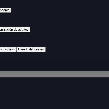
ándares
enización de activos
n Cardano
Para Instituciones