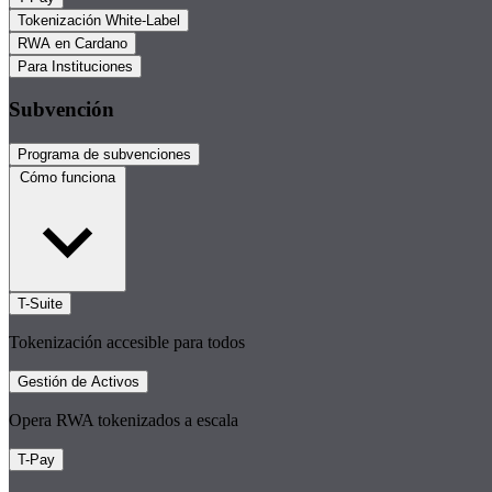
Tokenización White-Label
RWA en Cardano
Para Instituciones
Subvención
Programa de subvenciones
Cómo funciona
T-Suite
Tokenización accesible para todos
Gestión de Activos
Opera RWA tokenizados a escala
T-Pay