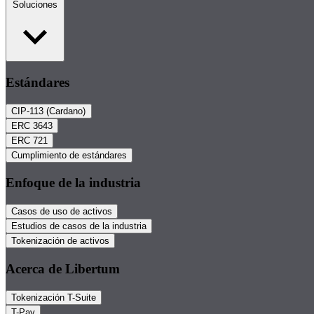
Soluciones
Estándares
CIP-113 (Cardano)
ERC 3643
ERC 721
Cumplimiento de estándares
Enfoque de la industria
Casos de uso de activos
Estudios de casos de la industria
Tokenización de activos
Acerca de Libertum
Tokenización T-Suite
T-Pay