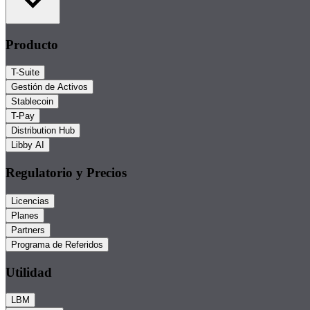
Producto
T-Suite
Gestión de Activos
Stablecoin
T-Pay
Distribution Hub
Libby AI
Regulatorio y Precios
Licencias
Planes
Partners
Programa de Referidos
Utilidad
LBM