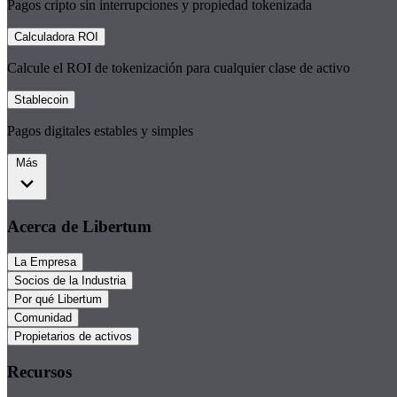
Pagos cripto sin interrupciones y propiedad tokenizada
Calculadora ROI
Calcule el ROI de tokenización para cualquier clase de activo
Stablecoin
Pagos digitales estables y simples
Más
Acerca de Libertum
La Empresa
Socios de la Industria
Por qué Libertum
Comunidad
Propietarios de activos
Recursos