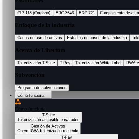
Estándares
CIP-113 (Cardano)
ERC 3643
ERC 721
Cumplimiento de est
Enfoque de la industria
Casos de uso de activos
Estudios de casos de la industria
Tok
Acerca de Libertum
Tokenización T-Suite
T-Pay
Tokenización White-Label
RWA e
Subvención
Programa de subvenciones
Cómo funciona
Cómo funciona
T-Suite
Tokenización accesible para todos
Gestión de Activos
Opera RWA tokenizados a escala
T-Pay