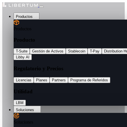
Productos
Productos
Producto
T-Suite
Gestión de Activos
Stablecoin
T-Pay
Distribution H
Libby AI
Regulatorio y Precios
Licencias
Planes
Partners
Programa de Referidos
Utilidad
LBM
Soluciones
Soluciones