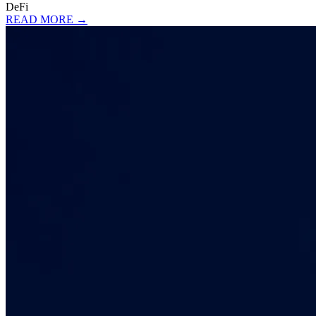
DeFi
READ MORE →