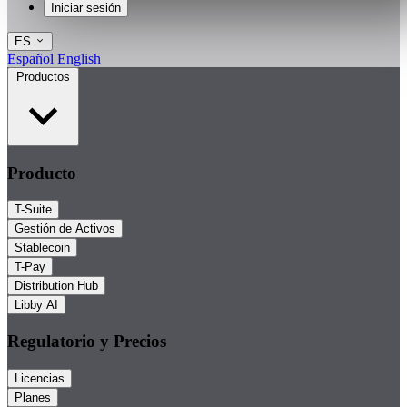
Iniciar sesión
ES
Español
English
Productos
Producto
T-Suite
Gestión de Activos
Stablecoin
T-Pay
Distribution Hub
Libby AI
Regulatorio y Precios
Licencias
Planes