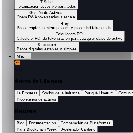
T-Suite
Tokenización accesible para todos
Gestión de Activos
Opera RWA tokenizados a escala
T-Pay
Pagos cripto sin interrupciones y propiedad tokenizada
Calculadora ROI
Calcule el ROI de tokenización para cualquier clase de activo
Stablecoin
Pagos digitales estables y simples
Más
Más
Acerca de Libertum
La Empresa
Socios de la Industria
Por qué Libertum
Comuni
Propietarios de activos
Recursos
Blog
Documentación
Comparación de Plataformas
Paris Blockchain Week
Acelerador Cardano