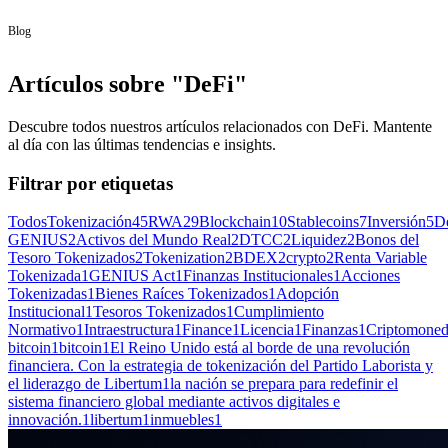
Blog
Artículos sobre "DeFi"
Descubre todos nuestros artículos relacionados con DeFi. Mantente
al día con las últimas tendencias e insights.
Filtrar por etiquetas
Todos
Tokenización
45
RWA
29
Blockchain
10
Stablecoins
7
Inversión
5
D
GENIUS
2
Activos del Mundo Real
2
DTCC
2
Liquidez
2
Bonos del
Tesoro Tokenizados
2
Tokenization
2
BDEX
2
crypto
2
Renta Variable
Tokenizada
1
GENIUS Act
1
Finanzas Institucionales
1
Acciones
Tokenizadas
1
Bienes Raíces Tokenizados
1
Adopción
Institucional
1
Tesoros Tokenizados
1
Cumplimiento
Normativo
1
Intraestructura
1
Finance
1
Licencia
1
Finanzas
1
Criptomone
bitcoin
1
bitcoin
1
El Reino Unido está al borde de una revolución
financiera. Con la estrategia de tokenización del Partido Laborista y
el liderazgo de Libertum
1
la nación se prepara para redefinir el
sistema financiero global mediante activos digitales e
innovación.
1
libertum
1
inmuebles
1