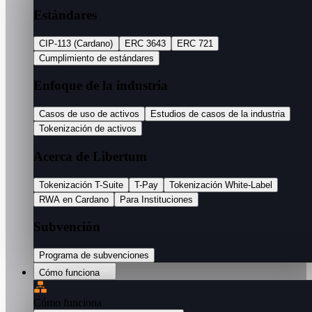
Estándares
CIP-113 (Cardano)
ERC 3643
ERC 721
Cumplimiento de estándares
Enfoque de la industria
Casos de uso de activos
Estudios de casos de la industria
Tokenización de activos
Acerca de Libertum
Tokenización T-Suite
T-Pay
Tokenización White-Label
RWA en Cardano
Para Instituciones
Subvención
Programa de subvenciones
Cómo funciona
Cómo funciona