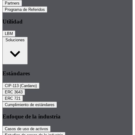
Partners
Programa de Referidos
Utilidad
LBM
Soluciones
Estándares
CIP-113 (Cardano)
ERC 3643
ERC 721
Cumplimiento de estándares
Enfoque de la industria
Casos de uso de activos