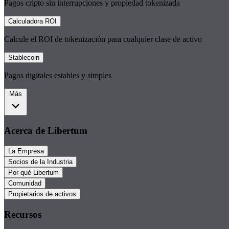
Pagos cripto sin interrupciones y propiedad tokenizada
Calculadora ROI
Calcule el ROI de tokenización para cualquier clase de activo
Stablecoin
Pagos digitales estables y simples
Más
Acerca de Libertum
La Empresa
Socios de la Industria
Por qué Libertum
Comunidad
Propietarios de activos
Recursos