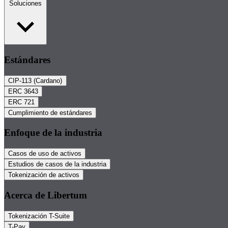
Soluciones
Estándares
CIP-113 (Cardano)
ERC 3643
ERC 721
Cumplimiento de estándares
Enfoque de la industria
Casos de uso de activos
Estudios de casos de la industria
Tokenización de activos
Acerca de Libertum
Tokenización T-Suite
T-Pay