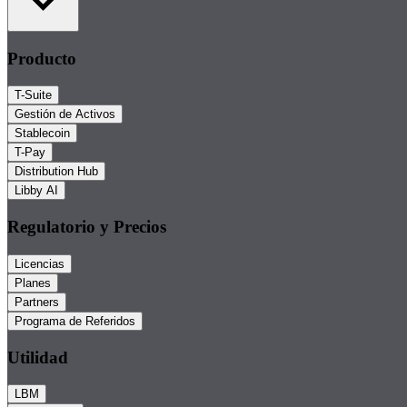
Producto
T-Suite
Gestión de Activos
Stablecoin
T-Pay
Distribution Hub
Libby AI
Regulatorio y Precios
Licencias
Planes
Partners
Programa de Referidos
Utilidad
LBM