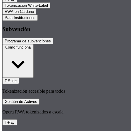
Tokenización White-Label
RWA en Cardano
Para Instituciones
Subvención
Programa de subvenciones
Cómo funciona
T-Suite
Tokenización accesible para todos
Gestión de Activos
Opera RWA tokenizados a escala
T-Pay