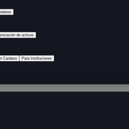
ándares
enización de activos
n Cardano
Para Instituciones