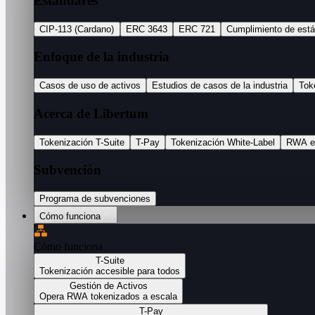
Estándares
CIP-113 (Cardano)
ERC 3643
ERC 721
Cumplimiento de est
Enfoque de la industria
Casos de uso de activos
Estudios de casos de la industria
Tok
Acerca de Libertum
Tokenización T-Suite
T-Pay
Tokenización White-Label
RWA e
Subvención
Programa de subvenciones
Cómo funciona
Cómo funciona
T-Suite
Tokenización accesible para todos
Gestión de Activos
Opera RWA tokenizados a escala
T-Pay