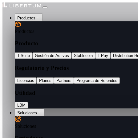
Productos
Productos
Producto
T-Suite
Gestión de Activos
Stablecoin
T-Pay
Distribution H
Regulatorio y Precios
Licencias
Planes
Partners
Programa de Referidos
Utilidad
LBM
Soluciones
Soluciones