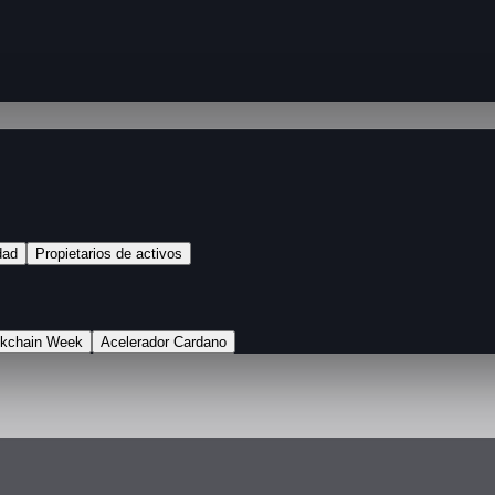
dad
Propietarios de activos
ckchain Week
Acelerador Cardano