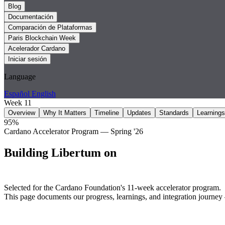
Blog
Documentación
Comparación de Plataformas
Paris Blockchain Week
Acelerador Cardano
Iniciar sesión
Language
Español
English
Week
11
Overview
Why It Matters
Timeline
Updates
Standards
Learnings
95
%
Cardano Accelerator Program — Spring '26
Building Libertum on
Cardano — In Public
Selected for the Cardano Foundation's 11-week accelerator program.
This page documents our progress, learnings, and integration journe