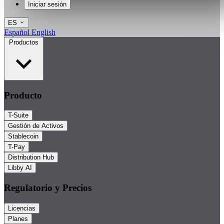
Iniciar sesión
ES
Español
English
Productos
Producto
T-Suite
Gestión de Activos
Stablecoin
T-Pay
Distribution Hub
Libby AI
Regulatorio y Precios
Licencias
Planes