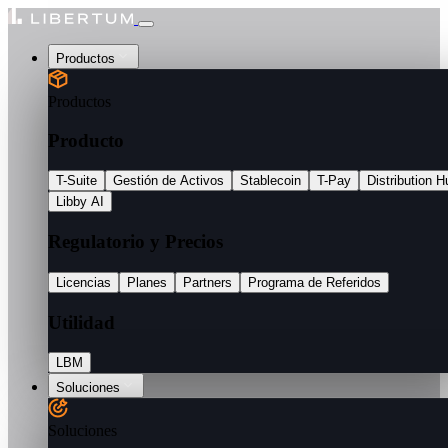
Productos
Productos
Producto
T-Suite
Gestión de Activos
Stablecoin
T-Pay
Distribution H
Libby AI
Regulatorio y Precios
Licencias
Planes
Partners
Programa de Referidos
Utilidad
LBM
Soluciones
Soluciones