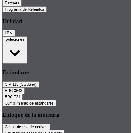
Partners
Programa de Referidos
Utilidad
LBM
Soluciones
Estándares
CIP-113 (Cardano)
ERC 3643
ERC 721
Cumplimiento de estándares
Enfoque de la industria
Casos de uso de activos