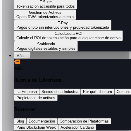
T-Suite
Tokenización accesible para todos
Gestión de Activos
Opera RWA tokenizados a escala
T-Pay
Pagos cripto sin interrupciones y propiedad tokenizada
Calculadora ROI
Calcule el ROI de tokenización para cualquier clase de activo
Stablecoin
Pagos digitales estables y simples
Más
Más
Acerca de Libertum
La Empresa
Socios de la Industria
Por qué Libertum
Comuni
Propietarios de activos
Recursos
Blog
Documentación
Comparación de Plataformas
Paris Blockchain Week
Acelerador Cardano