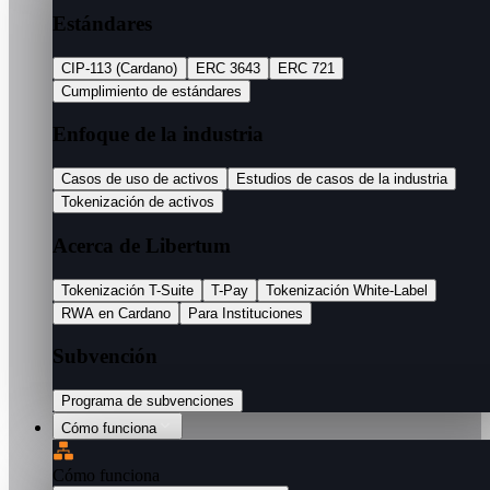
Estándares
CIP-113 (Cardano)
ERC 3643
ERC 721
Cumplimiento de estándares
Enfoque de la industria
Casos de uso de activos
Estudios de casos de la industria
Tokenización de activos
Acerca de Libertum
Tokenización T-Suite
T-Pay
Tokenización White-Label
RWA en Cardano
Para Instituciones
Subvención
Programa de subvenciones
Cómo funciona
Cómo funciona