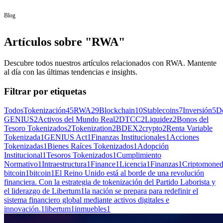
Blog
Artículos sobre "RWA"
Descubre todos nuestros artículos relacionados con RWA. Mantente
al día con las últimas tendencias e insights.
Filtrar por etiquetas
Todos
Tokenización
45
RWA
29
Blockchain
10
Stablecoins
7
Inversión
5
D
GENIUS
2
Activos del Mundo Real
2
DTCC
2
Liquidez
2
Bonos del
Tesoro Tokenizados
2
Tokenization
2
BDEX
2
crypto
2
Renta Variable
Tokenizada
1
GENIUS Act
1
Finanzas Institucionales
1
Acciones
Tokenizadas
1
Bienes Raíces Tokenizados
1
Adopción
Institucional
1
Tesoros Tokenizados
1
Cumplimiento
Normativo
1
Intraestructura
1
Finance
1
Licencia
1
Finanzas
1
Criptomone
bitcoin
1
bitcoin
1
El Reino Unido está al borde de una revolución
financiera. Con la estrategia de tokenización del Partido Laborista y
el liderazgo de Libertum
1
la nación se prepara para redefinir el
sistema financiero global mediante activos digitales e
innovación.
1
libertum
1
inmuebles
1