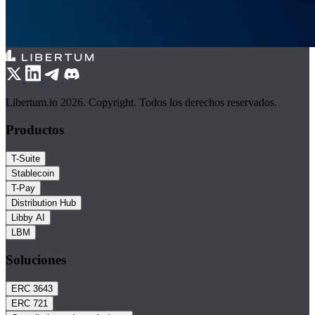
Libertum.io 2026. Copyright. Todos los derechos reservados.
Productos
T-Suite
Stablecoin
T-Pay
Distribution Hub
Libby AI
LBM
Soluciones
ERC 3643
ERC 721