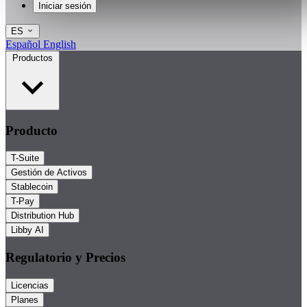
Iniciar sesión
ES
Español
English
Productos
Producto
T-Suite
Gestión de Activos
Stablecoin
T-Pay
Distribution Hub
Libby AI
Regulatorio y Precios
Licencias
Planes