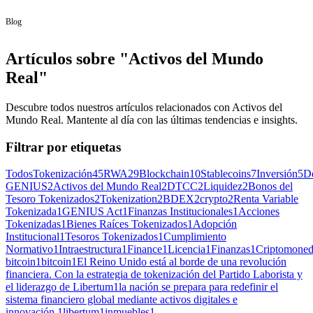
Blog
Artículos sobre "Activos del Mundo
Real"
Descubre todos nuestros artículos relacionados con Activos del
Mundo Real. Mantente al día con las últimas tendencias e insights.
Filtrar por etiquetas
Todos
Tokenización
45
RWA
29
Blockchain
10
Stablecoins
7
Inversión
5
D
GENIUS
2
Activos del Mundo Real
2
DTCC
2
Liquidez
2
Bonos del
Tesoro Tokenizados
2
Tokenization
2
BDEX
2
crypto
2
Renta Variable
Tokenizada
1
GENIUS Act
1
Finanzas Institucionales
1
Acciones
Tokenizadas
1
Bienes Raíces Tokenizados
1
Adopción
Institucional
1
Tesoros Tokenizados
1
Cumplimiento
Normativo
1
Intraestructura
1
Finance
1
Licencia
1
Finanzas
1
Criptomone
bitcoin
1
bitcoin
1
El Reino Unido está al borde de una revolución
financiera. Con la estrategia de tokenización del Partido Laborista y
el liderazgo de Libertum
1
la nación se prepara para redefinir el
sistema financiero global mediante activos digitales e
innovación.
1
libertum
1
inmuebles
1