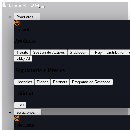
Productos
Productos
Producto
T-Suite
Gestión de Activos
Stablecoin
T-Pay
Distribution H
Libby AI
Regulatorio y Precios
Licencias
Planes
Partners
Programa de Referidos
Utilidad
LBM
Soluciones
Soluciones