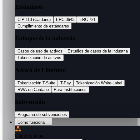
Estándares
CIP-113 (Cardano)
ERC 3643
ERC 721
Cumplimiento de estándares
Enfoque de la industria
Casos de uso de activos
Estudios de casos de la industria
Tokenización de activos
Acerca de Libertum
Tokenización T-Suite
T-Pay
Tokenización White-Label
RWA en Cardano
Para Instituciones
Subvención
Programa de subvenciones
Cómo funciona
Cómo funciona