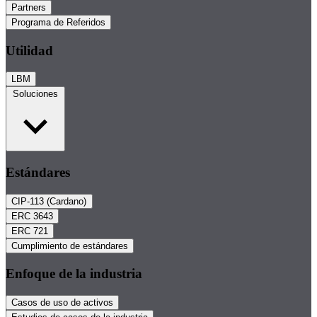
Partners
Programa de Referidos
Utilidad
LBM
Soluciones
Estándares
CIP-113 (Cardano)
ERC 3643
ERC 721
Cumplimiento de estándares
Enfoque de la industria
Casos de uso de activos