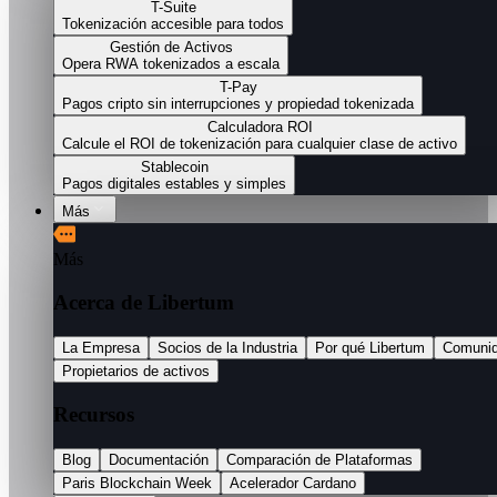
T-Suite
Tokenización accesible para todos
Gestión de Activos
Opera RWA tokenizados a escala
T-Pay
Pagos cripto sin interrupciones y propiedad tokenizada
Calculadora ROI
Calcule el ROI de tokenización para cualquier clase de activo
Stablecoin
Pagos digitales estables y simples
Más
Más
Acerca de Libertum
La Empresa
Socios de la Industria
Por qué Libertum
Comuni
Propietarios de activos
Recursos
Blog
Documentación
Comparación de Plataformas
Paris Blockchain Week
Acelerador Cardano