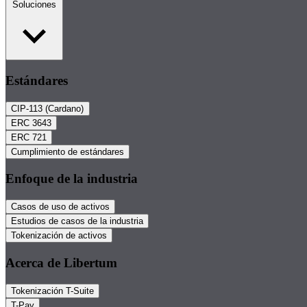
Soluciones
Estándares
CIP-113 (Cardano)
ERC 3643
ERC 721
Cumplimiento de estándares
Enfoque de la industria
Casos de uso de activos
Estudios de casos de la industria
Tokenización de activos
Acerca de Libertum
Tokenización T-Suite
T-Pay