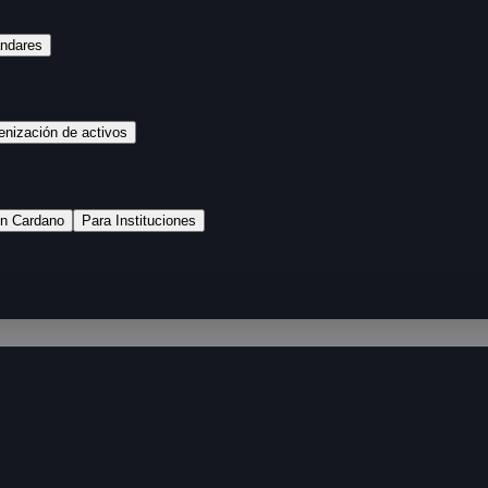
ándares
enización de activos
n Cardano
Para Instituciones