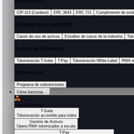
Estándares
CIP-113 (Cardano)
ERC 3643
ERC 721
Cumplimiento de est
Enfoque de la industria
Casos de uso de activos
Estudios de casos de la industria
Tok
Acerca de Libertum
Tokenización T-Suite
T-Pay
Tokenización White-Label
RWA e
Subvención
Programa de subvenciones
Cómo funciona
Cómo funciona
T-Suite
Tokenización accesible para todos
Gestión de Activos
Opera RWA tokenizados a escala
T-Pay