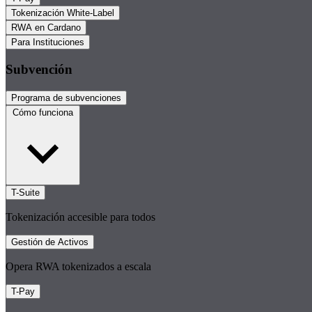
Tokenización White-Label
RWA en Cardano
Para Instituciones
Subvención
Programa de subvenciones
Cómo funciona
T-Suite
Tokenización accesible para todos
Gestión de Activos
Opera RWA tokenizados a escala
T-Pay