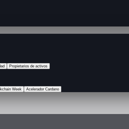
dad
Propietarios de activos
ckchain Week
Acelerador Cardano