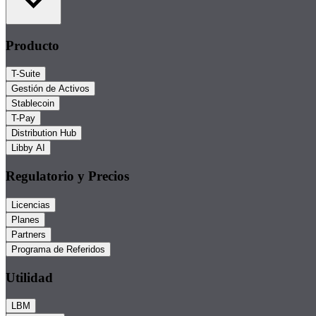
Producto
T-Suite
Gestión de Activos
Stablecoin
T-Pay
Distribution Hub
Libby AI
Regulatorio y Precios
Licencias
Planes
Partners
Programa de Referidos
Utilidad
LBM