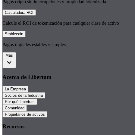
Pagos cripto sin interrupciones y propiedad tokenizada
Calculadora ROI
Calcule el ROI de tokenización para cualquier clase de activo
Stablecoin
Pagos digitales estables y simples
Más
Acerca de Libertum
La Empresa
Socios de la Industria
Por qué Libertum
Comunidad
Propietarios de activos
Recursos