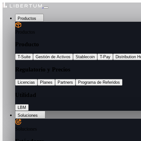
Productos
Productos
Producto
T-Suite
Gestión de Activos
Stablecoin
T-Pay
Distribution H
Regulatorio y Precios
Licencias
Planes
Partners
Programa de Referidos
Utilidad
LBM
Soluciones
Soluciones