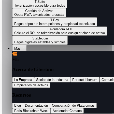
T-Suite
Tokenización accesible para todos
Gestión de Activos
Opera RWA tokenizados a escala
T-Pay
Pagos cripto sin interrupciones y propiedad tokenizada
Calculadora ROI
Calcule el ROI de tokenización para cualquier clase de activo
Stablecoin
Pagos digitales estables y simples
Más
Más
Acerca de Libertum
La Empresa
Socios de la Industria
Por qué Libertum
Comuni
Propietarios de activos
Recursos
Blog
Documentación
Comparación de Plataformas
Paris Blockchain Week
Acelerador Cardano