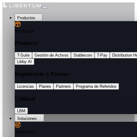
Productos
Productos
Producto
T-Suite
Gestión de Activos
Stablecoin
T-Pay
Distribution H
Libby AI
Regulatorio y Precios
Licencias
Planes
Partners
Programa de Referidos
Utilidad
LBM
Soluciones
Soluciones