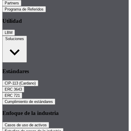
Partners
Programa de Referidos
Utilidad
LBM
Soluciones
Estándares
CIP-113 (Cardano)
ERC 3643
ERC 721
Cumplimiento de estándares
Enfoque de la industria
Casos de uso de activos