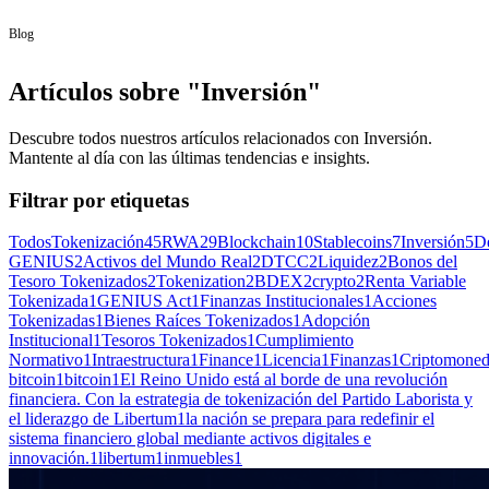
Blog
Artículos sobre "Inversión"
Descubre todos nuestros artículos relacionados con Inversión.
Mantente al día con las últimas tendencias e insights.
Filtrar por etiquetas
Todos
Tokenización
45
RWA
29
Blockchain
10
Stablecoins
7
Inversión
5
D
GENIUS
2
Activos del Mundo Real
2
DTCC
2
Liquidez
2
Bonos del
Tesoro Tokenizados
2
Tokenization
2
BDEX
2
crypto
2
Renta Variable
Tokenizada
1
GENIUS Act
1
Finanzas Institucionales
1
Acciones
Tokenizadas
1
Bienes Raíces Tokenizados
1
Adopción
Institucional
1
Tesoros Tokenizados
1
Cumplimiento
Normativo
1
Intraestructura
1
Finance
1
Licencia
1
Finanzas
1
Criptomone
bitcoin
1
bitcoin
1
El Reino Unido está al borde de una revolución
financiera. Con la estrategia de tokenización del Partido Laborista y
el liderazgo de Libertum
1
la nación se prepara para redefinir el
sistema financiero global mediante activos digitales e
innovación.
1
libertum
1
inmuebles
1