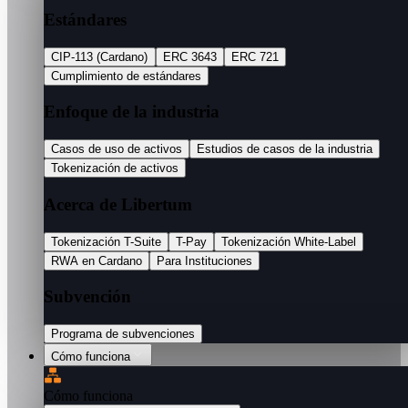
Estándares
CIP-113 (Cardano)
ERC 3643
ERC 721
Cumplimiento de estándares
Enfoque de la industria
Casos de uso de activos
Estudios de casos de la industria
Tokenización de activos
Acerca de Libertum
Tokenización T-Suite
T-Pay
Tokenización White-Label
RWA en Cardano
Para Instituciones
Subvención
Programa de subvenciones
Cómo funciona
Cómo funciona