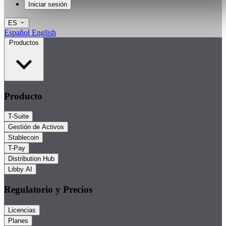
Iniciar sesión
ES
Español
English
Productos
Producto
T-Suite
Gestión de Activos
Stablecoin
T-Pay
Distribution Hub
Libby AI
Regulatorio y Precios
Licencias
Planes