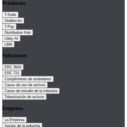
Productos
T-Suite
Stablecoin
T-Pay
Distribution Hub
Libby AI
LBM
Soluciones
ERC 3643
ERC 721
Cumplimiento de estándares
Casos de uso de activos
Casos de estudio de la industria
Tokenización de activos
Empresa
La Empresa
Socios de la industria