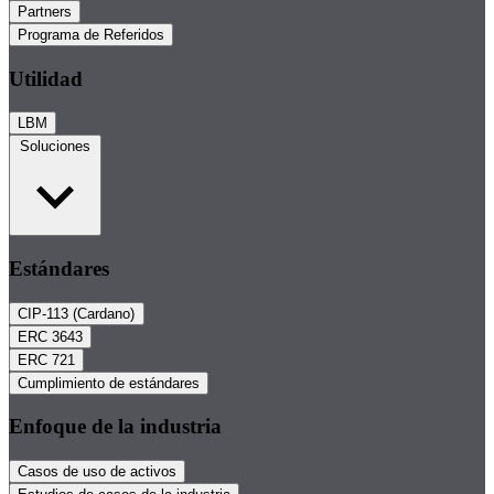
Partners
Programa de Referidos
Utilidad
LBM
Soluciones
Estándares
CIP-113 (Cardano)
ERC 3643
ERC 721
Cumplimiento de estándares
Enfoque de la industria
Casos de uso de activos