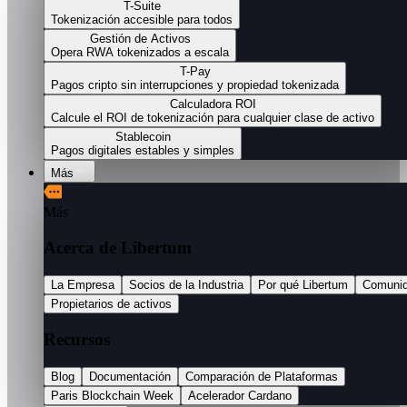
T-Suite
Tokenización accesible para todos
Gestión de Activos
Opera RWA tokenizados a escala
T-Pay
Pagos cripto sin interrupciones y propiedad tokenizada
Calculadora ROI
Calcule el ROI de tokenización para cualquier clase de activo
Stablecoin
Pagos digitales estables y simples
Más
Más
Acerca de Libertum
La Empresa
Socios de la Industria
Por qué Libertum
Comuni
Propietarios de activos
Recursos
Blog
Documentación
Comparación de Plataformas
Paris Blockchain Week
Acelerador Cardano