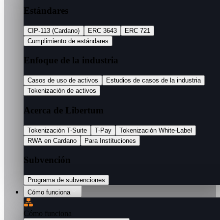
Estándares
CIP-113 (Cardano)
ERC 3643
ERC 721
Cumplimiento de estándares
Enfoque de la industria
Casos de uso de activos
Estudios de casos de la industria
Tokenización de activos
Acerca de Libertum
Tokenización T-Suite
T-Pay
Tokenización White-Label
RWA en Cardano
Para Instituciones
Subvención
Programa de subvenciones
Cómo funciona
Cómo funciona