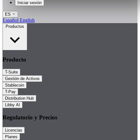
Iniciar sesión
ES
Español
English
Productos
Producto
T-Suite
Gestión de Activos
Stablecoin
T-Pay
Distribution Hub
Libby AI
Regulatorio y Precios
Licencias
Planes