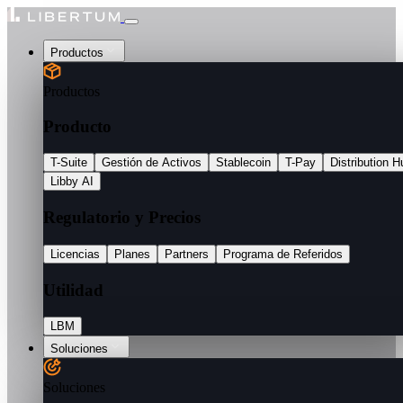
Productos
Productos
Producto
T-Suite
Gestión de Activos
Stablecoin
T-Pay
Distribution H
Libby AI
Regulatorio y Precios
Licencias
Planes
Partners
Programa de Referidos
Utilidad
LBM
Soluciones
Soluciones