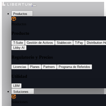
Productos
Productos
Producto
T-Suite
Gestión de Activos
Stablecoin
T-Pay
Distribution H
Libby AI
Regulatorio y Precios
Licencias
Planes
Partners
Programa de Referidos
Utilidad
LBM
Soluciones
Soluciones