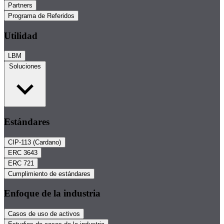
Partners
Programa de Referidos
Utilidad
LBM
Soluciones
Estándares
CIP-113 (Cardano)
ERC 3643
ERC 721
Cumplimiento de estándares
Enfoque de la industria
Casos de uso de activos