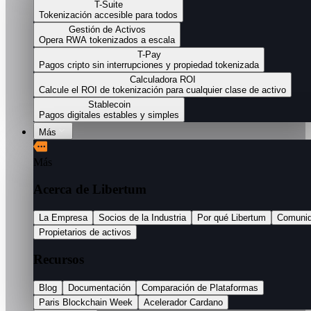
T-Suite
Tokenización accesible para todos
Gestión de Activos
Opera RWA tokenizados a escala
T-Pay
Pagos cripto sin interrupciones y propiedad tokenizada
Calculadora ROI
Calcule el ROI de tokenización para cualquier clase de activo
Stablecoin
Pagos digitales estables y simples
Más
Más
Acerca de Libertum
La Empresa
Socios de la Industria
Por qué Libertum
Comuni
Propietarios de activos
Recursos
Blog
Documentación
Comparación de Plataformas
Paris Blockchain Week
Acelerador Cardano