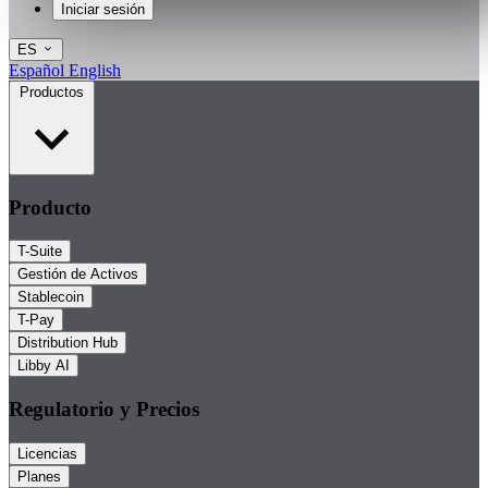
Iniciar sesión
ES
Español
English
Productos
Producto
T-Suite
Gestión de Activos
Stablecoin
T-Pay
Distribution Hub
Libby AI
Regulatorio y Precios
Licencias
Planes