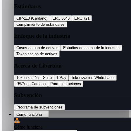
Estándares
CIP-113 (Cardano)
ERC 3643
ERC 721
Cumplimiento de estándares
Enfoque de la industria
Casos de uso de activos
Estudios de casos de la industria
Tokenización de activos
Acerca de Libertum
Tokenización T-Suite
T-Pay
Tokenización White-Label
RWA en Cardano
Para Instituciones
Subvención
Programa de subvenciones
Cómo funciona
Cómo funciona