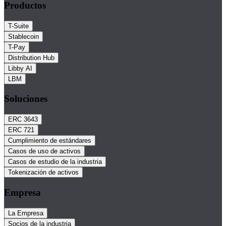
Productos
T-Suite
Stablecoin
T-Pay
Distribution Hub
Libby AI
LBM
Soluciones
ERC 3643
ERC 721
Cumplimiento de estándares
Casos de uso de activos
Casos de estudio de la industria
Tokenización de activos
Empresa
La Empresa
Socios de la industria