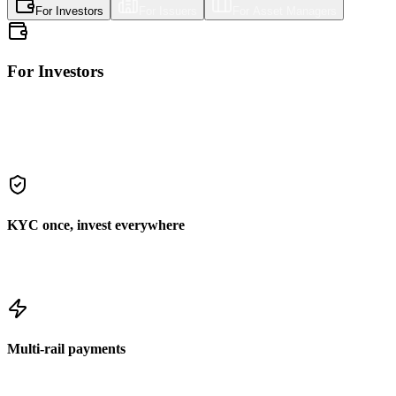
For Investors
For Issuers
For Asset Managers
For Investors
Retail investors · Accredited investors · Institutions · Family offices
Discover, invest in, and earn from regulated tokenized assets —
fractional real estate, debt, equity, and more.
KYC once, invest everywhere
One SumSub-powered identity check unlocks the entire
marketplace.
Multi-rail payments
Stripe card, bank wire, USDC/USDT escrow, or Cardano stablecoin