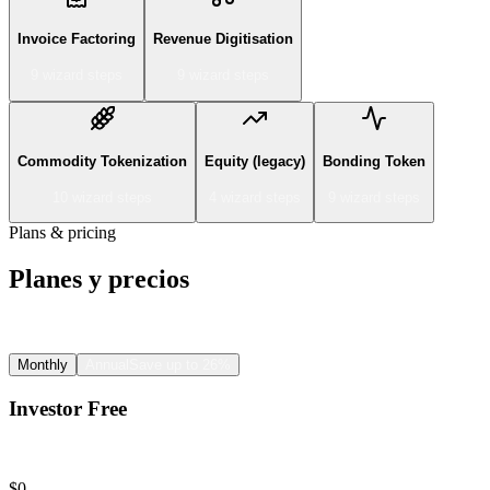
Invoice Factoring
Revenue Digitisation
9
wizard step
s
9
wizard step
s
Commodity Tokenization
Equity (legacy)
Bonding Token
10
wizard step
s
4
wizard step
s
9
wizard step
s
Plans & pricing
Planes y precios
Siete planes más un modelo por listado.
Monthly
Annual
Save up to 26%
Investor Free
For investors who only invest
$0