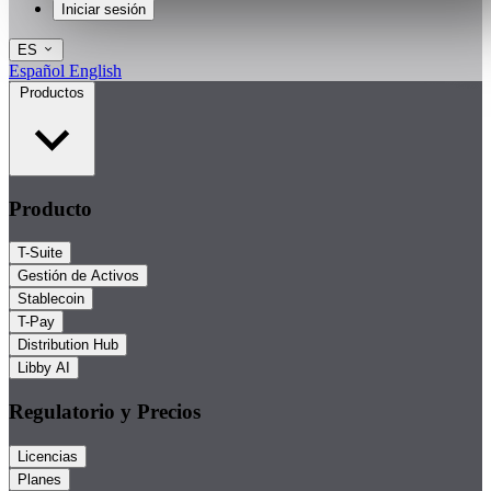
Iniciar sesión
ES
Español
English
Productos
Producto
T-Suite
Gestión de Activos
Stablecoin
T-Pay
Distribution Hub
Libby AI
Regulatorio y Precios
Licencias
Planes