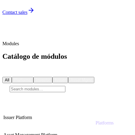
Contact sales
All paid plans include a 7-day free trial. Prices in USD. See the
full
plans & pricing reference
for à-la-carte modules and the complete
fee matrix.
Modules
Catálogo de módulos
Sesenta y cuatro módulos à la carte.
All
Platforms
Investor
Issuer
Asset Mgmt
Showing
47
of
47
modules
Module
Platform
Status
Issuer Platform
·
PLT-01
Check
Full Issuer Platform access — auto-included
Platforms
in
with plans that grant Issuer access
Platform
Asset Management Platform
·
PLT-02
Check