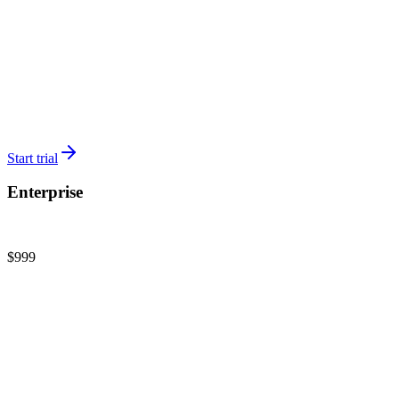
Unlimited assets
Up to 15 team members
Tokenization Bridge
Multi-client portfolios
Up to 25 offerings
Start trial
Enterprise
Institutional, custom, white-glove
$999
/
mo
Everything unlimited
Priority support
Dedicated account manager
Custom contracts & SLAs
Bespoke onboarding