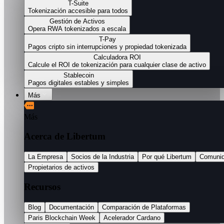
T-Suite
Tokenización accesible para todos
Gestión de Activos
Opera RWA tokenizados a escala
T-Pay
Pagos cripto sin interrupciones y propiedad tokenizada
Calculadora ROI
Calcule el ROI de tokenización para cualquier clase de activo
Stablecoin
Pagos digitales estables y simples
Más
Más
Acerca de Libertum
La Empresa
Socios de la Industria
Por qué Libertum
Comuni
Propietarios de activos
Recursos
Blog
Documentación
Comparación de Plataformas
Paris Blockchain Week
Acelerador Cardano