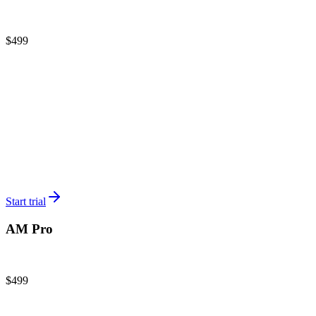
Active issuance practice
$499
/
mo
Issuer + AM access
Up to 25 offerings
Up to 10 team members
Whitelabel marketplace
Custom domain
Secondary market
Start trial
AM Pro
Multi-fund managers & REOCs
$499
/
mo
AM + Issuer bundled