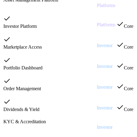
Full AM Platform access — auto-included with
Platforms
in
plans that grant AM access
Platform
Platforms
Investor Platform
·
PLT-03
Core
Investor platform — included free with all plans
Investor
Marketplace Access
·
INV-01
Core
Browse and discover offerings
Investor
Portfolio Dashboard
·
INV-02
Core
Holdings, P&L, allocation, performance
Investor
Order Management
·
INV-03
Core
Place / track subscription and redemption orders
Investor
Dividends & Yield
·
INV-04
Core
View distribution history and pending claims
KYC & Accreditation
·
INV-05
Check
Investor identity verification, AML,
Investor
in
accreditation
Platform