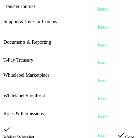
Check
Transfer Journal
·
ISS-10
Issuer
in
Immutable ledger of all transfers
Platform
Support & Investor Comms
·
ISS-11
Check
Investor communications, announcements,
Issuer
in
tickets
Platform
Check
Documents & Reporting
·
ISS-12
Issuer
in
Document management, regulatory reports
Platform
Check
T-Pay Treasury
·
ISS-13
Issuer
in
Treasury management, payment processing
Platform
Whitelabel Marketplace
·
ISS-14
Check
Full custom-branded marketplace with your
Issuer
in
domain
Platform
Check
Whitelabel Shopfront
·
ISS-15
Issuer
in
Single-listing branded shopfront
Platform
Check
Roles & Permissions
·
ISS-16
Issuer
in
Team management with RBAC
Platform
Issuer
Wallet Whitelist
·
ISS-17
Core