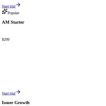
Start trial
Popular
AM Starter
Single-fund operators & family offices
$299
/
mo
Full AM platform
Up to 25 assets
Up to 5 team members
Compliance & audit
Documents & data room
Asset tracking with QR
Start trial
Issuer Growth