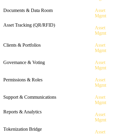
Platform
Check
Documents & Data Room
·
AM-08
Asset
in
Secure document storage with version control
Mgmt
Platform
Asset Tracking (QR/RFID)
·
AM-09
Check
Asset
QR / barcode / RFID, location and custody
in
Mgmt
tracking
Platform
Check
Clients & Portfolios
·
AM-10
Asset
in
Multi-client portfolios, ownership ledger
Mgmt
Platform
Check
Governance & Voting
·
AM-11
Asset
in
Asset-level proposals and stakeholder voting
Mgmt
Platform
Check
Permissions & Roles
·
AM-12
Asset
in
RBAC for internal teams and external parties
Mgmt
Platform
Check
Support & Communications
·
AM-13
Asset
in
Client / team communication, issue tracking
Mgmt
Platform
Reports & Analytics
·
AM-14
Check
Asset
12 templates, scheduled reports, PDF/CSV
in
Mgmt
export
Platform
Tokenization Bridge
·
AM-15
Check
Asset