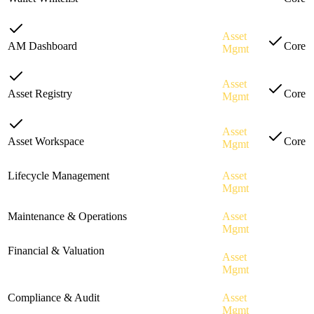
Investor wallet approval and team whitelisting
Asset
AM Dashboard
·
AM-01
Core
Mgmt
Portfolio overview with AUM, KPIs, alerts
Asset
Asset Registry
·
AM-02
Core
Mgmt
Central database for all managed assets
Asset
Asset Workspace
·
AM-03
Core
Mgmt
9-tab workspace per asset
Check
Lifecycle Management
·
AM-04
Asset
in
Acquisition → operation → disposition pipeline
Mgmt
Platform
Check
Maintenance & Operations
·
AM-05
Asset
in
Work orders, vendors, preventive maintenance
Mgmt
Platform
Financial & Valuation
·
AM-06
Check
Asset
Valuation, depreciation, income/expense,
in
Mgmt
budgets
Platform
Check
Compliance & Audit
·
AM-07
Asset
in
Audit trail, compliance checklist, risk matrix
Mgmt