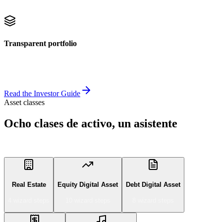
— pick what works for you.
Transparent portfolio
Holdings, P&L, dividends, transactions and tax statements in one
dashboard.
Read the Investor Guide
Asset classes
Ocho clases de activo, un asistente
Pulsa una clase para ver su modelo de datos.
Real Estate
Equity Digital Asset
Debt Digital Asset
4
wizard step
s
10
wizard step
s
8
wizard step
s