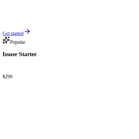
Wallet whitelist
KYC at $3 / investor
Up to 2 team members
Get started
Popular
Issuer Starter
First-time issuers running 2–5 offerings/year
$299
/
mo
Up to 5 offerings
Up to 3 team members
Cap table & whitelist
Basic compliance modules
Whitelabel shopfront + platform
7-day free trial