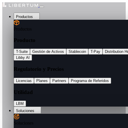
Productos
Productos
Producto
T-Suite
Gestión de Activos
Stablecoin
T-Pay
Distribution H
Libby AI
Regulatorio y Precios
Licencias
Planes
Partners
Programa de Referidos
Utilidad
LBM
Soluciones
Soluciones