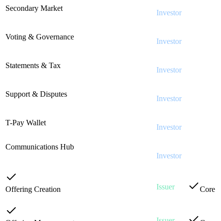
Check
Secondary Market
·
INV-06
Investor
in
Peer-to-peer trading on the secondary market
Platform
Check
Voting & Governance
·
INV-07
Investor
in
Vote on proposals, governance participation
Platform
Check
Statements & Tax
·
INV-08
Investor
in
Tax reports, statements, summaries
Platform
Check
Support & Disputes
·
INV-09
Investor
in
Submit tickets, raise disputes, track resolution
Platform
Check
T-Pay Wallet
·
INV-10
Investor
in
Integrated crypto wallet for payments
Platform
Communications Hub
·
INV-11
Check
Issuer-to-investor messaging and
Investor
in
announcements
Platform
Issuer
Offering Creation
·
ISS-01
Core
The Tokenization Wizard
Issuer