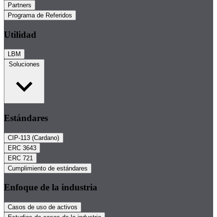
Partners
Programa de Referidos
Utilidad
LBM
Soluciones
Estándares
CIP-113 (Cardano)
ERC 3643
ERC 721
Cumplimiento de estándares
Enfoque de la industria
Casos de uso de activos