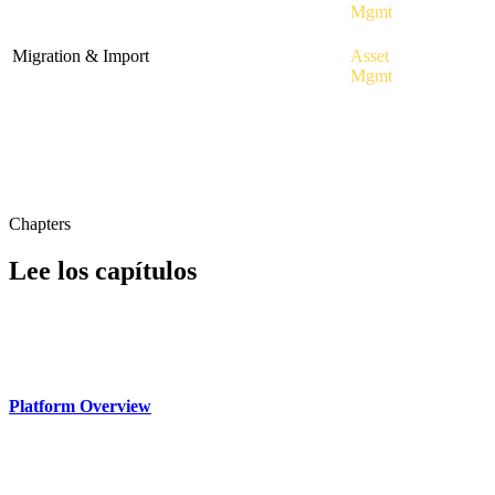
Convert managed assets into tokenized
in
Mgmt
offerings
Platform
Check
Migration & Import
·
AM-16
Asset
in
CSV/Excel wizard, Yardi/MRI/SAP templates
Mgmt
Platform
Core
modules are included with any plan that grants access to the
relevant platform. Pricing for the remaining modules is administered
live by Libertum and shown inside the platform when you select a
plan, so check in the live app for the most current values.
Chapters
Lee los capítulos
Guías detalladas para cada plataforma.
Empieza aquí
Platform Overview