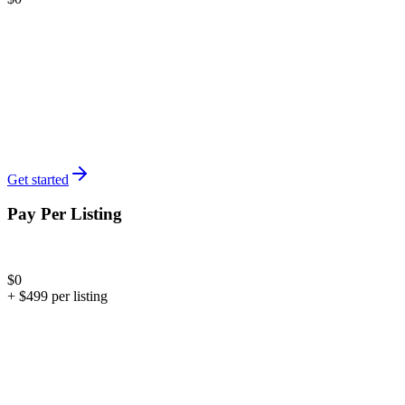
Marketplace access
Portfolio dashboard
Order management
Dividends & yield tracking
Add modules à la carte
Get started
Pay Per Listing
Issuers without a monthly commitment
$0
+ $
499
per listing
$499 per offering listed
Basic investor management
Cap table included