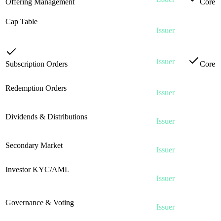
Offering Management
·
ISS-02
Core
Lifecycle control for offerings
Cap Table
·
ISS-03
Check
Real-time ownership tracking, holder
Issuer
in
management
Platform
Issuer
Subscription Orders
·
ISS-04
Core
Manage investor primary-market orders
Check
Redemption Orders
·
ISS-05
Issuer
in
Process investor redemption / buyback requests
Platform
Check
Dividends & Distributions
·
ISS-06
Issuer
in
Configure, schedule, execute distributions
Platform
Check
Secondary Market
·
ISS-07
Issuer
in
Enable / manage secondary market trading
Platform
Investor KYC/AML
·
ISS-08
Check
KYC queue, accreditation, wallet whitelist
Issuer
in
(issuer side)
Platform
Check
Governance & Voting
·
ISS-09
Issuer
in
Create proposals, manage voting rights
Platform