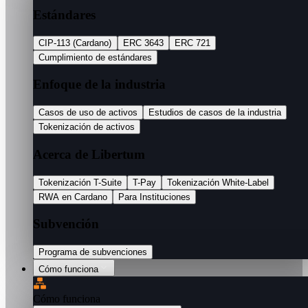
Estándares
CIP-113 (Cardano)
ERC 3643
ERC 721
Cumplimiento de estándares
Enfoque de la industria
Casos de uso de activos
Estudios de casos de la industria
Tokenización de activos
Acerca de Libertum
Tokenización T-Suite
T-Pay
Tokenización White-Label
RWA en Cardano
Para Instituciones
Subvención
Programa de subvenciones
Cómo funciona
Cómo funciona