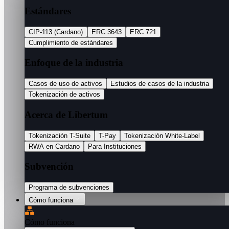
Estándares
CIP-113 (Cardano)
ERC 3643
ERC 721
Cumplimiento de estándares
Enfoque de la industria
Casos de uso de activos
Estudios de casos de la industria
Tokenización de activos
Acerca de Libertum
Tokenización T-Suite
T-Pay
Tokenización White-Label
RWA en Cardano
Para Instituciones
Subvención
Programa de subvenciones
Cómo funciona
Cómo funciona