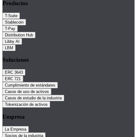
Productos
T-Suite
Stablecoin
T-Pay
Distribution Hub
Libby AI
LBM
Soluciones
ERC 3643
ERC 721
Cumplimiento de estándares
Casos de uso de activos
Casos de estudio de la industria
Tokenización de activos
Empresa
La Empresa
Socios de la industria