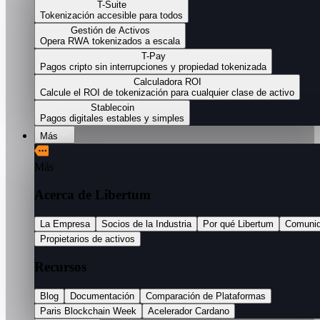
T-Suite
Tokenización accesible para todos
Gestión de Activos
Opera RWA tokenizados a escala
T-Pay
Pagos cripto sin interrupciones y propiedad tokenizada
Calculadora ROI
Calcule el ROI de tokenización para cualquier clase de activo
Stablecoin
Pagos digitales estables y simples
Más
Más
Acerca de Libertum
La Empresa
Socios de la Industria
Por qué Libertum
Comuni
Propietarios de activos
Recursos
Blog
Documentación
Comparación de Plataformas
Paris Blockchain Week
Acelerador Cardano