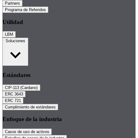
Partners
Programa de Referidos
Utilidad
LBM
Soluciones
Estándares
CIP-113 (Cardano)
ERC 3643
ERC 721
Cumplimiento de estándares
Enfoque de la industria
Casos de uso de activos