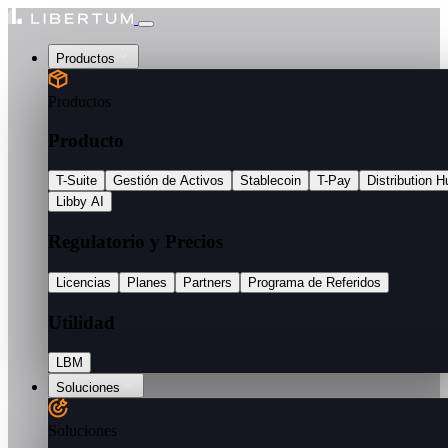
Productos
Productos
Producto
T-Suite
Gestión de Activos
Stablecoin
T-Pay
Distribution H
Libby AI
Regulatorio y Precios
Licencias
Planes
Partners
Programa de Referidos
Utilidad
LBM
Soluciones
Soluciones