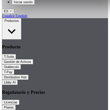
Iniciar sesión
ES
Español
English
Productos
Producto
T-Suite
Gestión de Activos
Stablecoin
T-Pay
Distribution Hub
Libby AI
Regulatorio y Precios
Licencias
Planes