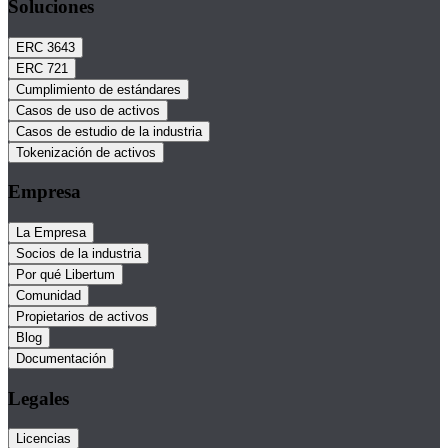
Soluciones
ERC 3643
ERC 721
Cumplimiento de estándares
Casos de uso de activos
Casos de estudio de la industria
Tokenización de activos
Empresa
La Empresa
Socios de la industria
Por qué Libertum
Comunidad
Propietarios de activos
Blog
Documentación
Legales
Licencias