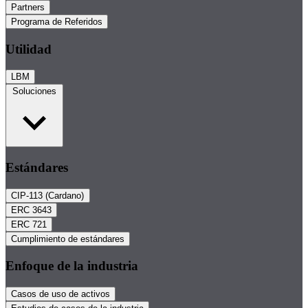
Partners
Programa de Referidos
Utilidad
LBM
Soluciones
Estándares
CIP-113 (Cardano)
ERC 3643
ERC 721
Cumplimiento de estándares
Enfoque de la industria
Casos de uso de activos