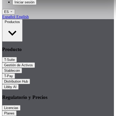
Iniciar sesión
ES
Español
English
Productos
Producto
T-Suite
Gestión de Activos
Stablecoin
T-Pay
Distribution Hub
Libby AI
Regulatorio y Precios
Licencias
Planes