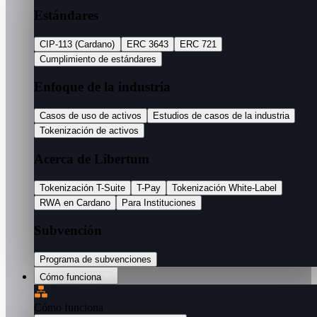
Estándares
CIP-113 (Cardano)
ERC 3643
ERC 721
Cumplimiento de estándares
Enfoque de la industria
Casos de uso de activos
Estudios de casos de la industria
Tokenización de activos
Acerca de Libertum
Tokenización T-Suite
T-Pay
Tokenización White-Label
RWA en Cardano
Para Instituciones
Subvención
Programa de subvenciones
Cómo funciona
Cómo funciona