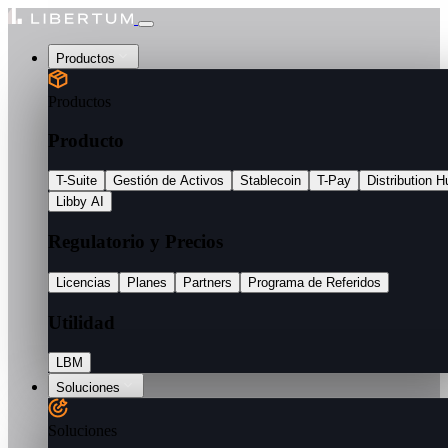
Productos
Productos
Producto
T-Suite
Gestión de Activos
Stablecoin
T-Pay
Distribution H
Libby AI
Regulatorio y Precios
Licencias
Planes
Partners
Programa de Referidos
Utilidad
LBM
Soluciones
Soluciones