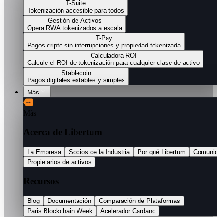
T-Suite
Tokenización accesible para todos
Gestión de Activos
Opera RWA tokenizados a escala
T-Pay
Pagos cripto sin interrupciones y propiedad tokenizada
Calculadora ROI
Calcule el ROI de tokenización para cualquier clase de activo
Stablecoin
Pagos digitales estables y simples
Más
Más
Acerca de Libertum
La Empresa
Socios de la Industria
Por qué Libertum
Comuni
Propietarios de activos
Recursos
Blog
Documentación
Comparación de Plataformas
Paris Blockchain Week
Acelerador Cardano