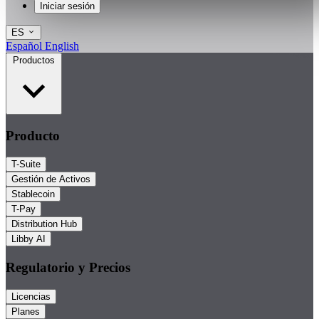
Iniciar sesión
ES
Español
English
Productos
Producto
T-Suite
Gestión de Activos
Stablecoin
T-Pay
Distribution Hub
Libby AI
Regulatorio y Precios
Licencias
Planes