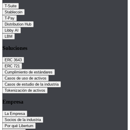
T-Suite
Stablecoin
T-Pay
Distribution Hub
Libby AI
LBM
Soluciones
ERC 3643
ERC 721
Cumplimiento de estándares
Casos de uso de activos
Casos de estudio de la industria
Tokenización de activos
Empresa
La Empresa
Socios de la industria
Por qué Libertum