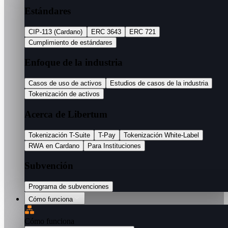
Estándares
CIP-113 (Cardano)
ERC 3643
ERC 721
Cumplimiento de estándares
Enfoque de la industria
Casos de uso de activos
Estudios de casos de la industria
Tokenización de activos
Acerca de Libertum
Tokenización T-Suite
T-Pay
Tokenización White-Label
RWA en Cardano
Para Instituciones
Subvención
Programa de subvenciones
Cómo funciona
Cómo funciona