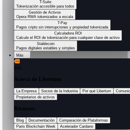
T-Suite
Tokenización accesible para todos
Gestión de Activos
Opera RWA tokenizados a escala
T-Pay
Pagos cripto sin interrupciones y propiedad tokenizada
Calculadora ROI
Calcule el ROI de tokenización para cualquier clase de activo
Stablecoin
Pagos digitales estables y simples
Más
Más
Acerca de Libertum
La Empresa
Socios de la Industria
Por qué Libertum
Comuni
Propietarios de activos
Recursos
Blog
Documentación
Comparación de Plataformas
Paris Blockchain Week
Acelerador Cardano