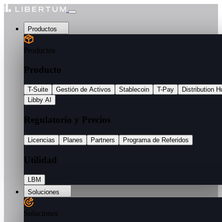
Productos
Productos
Producto
T-Suite
Gestión de Activos
Stablecoin
T-Pay
Distribution H
Libby AI
Regulatorio y Precios
Licencias
Planes
Partners
Programa de Referidos
Utilidad
LBM
Soluciones
Soluciones