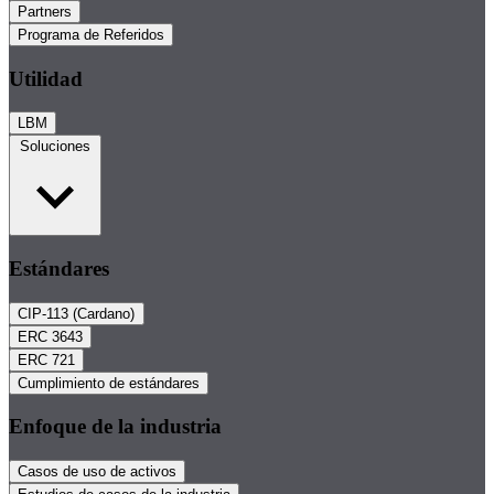
Partners
Programa de Referidos
Utilidad
LBM
Soluciones
Estándares
CIP-113 (Cardano)
ERC 3643
ERC 721
Cumplimiento de estándares
Enfoque de la industria
Casos de uso de activos