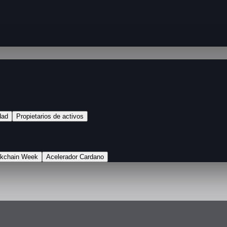
dad
Propietarios de activos
ckchain Week
Acelerador Cardano