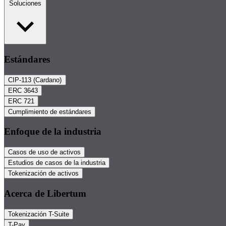
Soluciones
Estándares
CIP-113 (Cardano)
ERC 3643
ERC 721
Cumplimiento de estándares
Enfoque de la industria
Casos de uso de activos
Estudios de casos de la industria
Tokenización de activos
Acerca de Libertum
Tokenización T-Suite
T-Pay