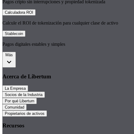
Pagos cripto sin interrupciones y propiedad tokenizada
Calculadora ROI
Calcule el ROI de tokenización para cualquier clase de activo
Stablecoin
Pagos digitales estables y simples
Más
Acerca de Libertum
La Empresa
Socios de la Industria
Por qué Libertum
Comunidad
Propietarios de activos
Recursos