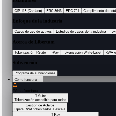
Estándares
CIP-113 (Cardano)
ERC 3643
ERC 721
Cumplimiento de est
Enfoque de la industria
Casos de uso de activos
Estudios de casos de la industria
Tok
Acerca de Libertum
Tokenización T-Suite
T-Pay
Tokenización White-Label
RWA e
Subvención
Programa de subvenciones
Cómo funciona
Cómo funciona
T-Suite
Tokenización accesible para todos
Gestión de Activos
Opera RWA tokenizados a escala
T-Pay