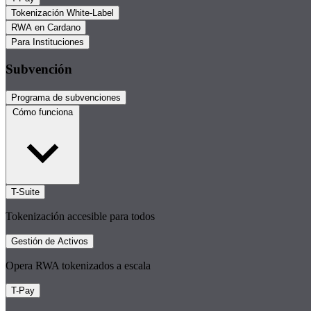
Tokenización White-Label
RWA en Cardano
Para Instituciones
Subvención
Programa de subvenciones
Cómo funciona
T-Suite
Tokenización accesible para todos
Gestión de Activos
Opera RWA tokenizados a escala
T-Pay