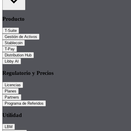
Producto
T-Suite
Gestión de Activos
Stablecoin
T-Pay
Distribution Hub
Libby AI
Regulatorio y Precios
Licencias
Planes
Partners
Programa de Referidos
Utilidad
LBM