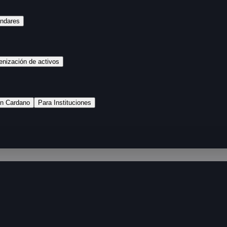
ándares
enización de activos
n Cardano
Para Instituciones