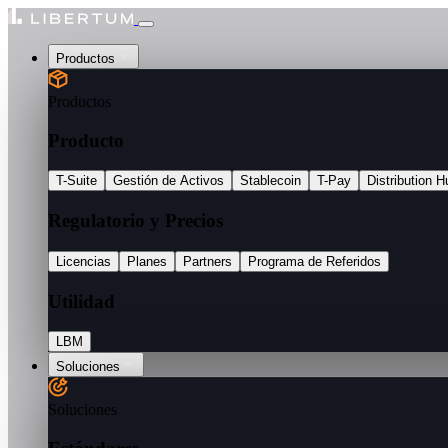
Productos
Productos
Producto
T-Suite
Gestión de Activos
Stablecoin
T-Pay
Distribution H
Regulatorio y Precios
Licencias
Planes
Partners
Programa de Referidos
Utilidad
LBM
Soluciones
Soluciones