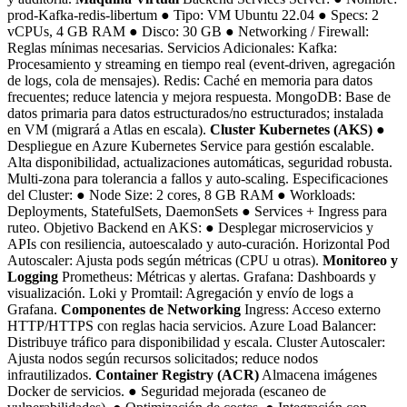
prod-Kafka-redis-libertum ● Tipo: VM Ubuntu 22.04 ● Specs: 2
vCPUs, 4 GB RAM ● Disco: 30 GB ● Networking / Firewall:
Reglas mínimas necesarias. Servicios Adicionales: Kafka:
Procesamiento y streaming en tiempo real (event-driven, agregación
de logs, cola de mensajes). Redis: Caché en memoria para datos
frecuentes; reduce latencia y mejora respuesta. MongoDB: Base de
datos primaria para datos estructurados/no estructurados; instalada
en VM (migrará a Atlas en escala).
Cluster Kubernetes (AKS)
●
Despliegue en Azure Kubernetes Service para gestión escalable.
Alta disponibilidad, actualizaciones automáticas, seguridad robusta.
Multi-zona para tolerancia a fallos y auto-scaling. Especificaciones
del Cluster: ● Node Size: 2 cores, 8 GB RAM ● Workloads:
Deployments, StatefulSets, DaemonSets ● Services + Ingress para
ruteo. Objetivo Backend en AKS: ● Desplegar microservicios y
APIs con resiliencia, autoescalado y auto-curación. Horizontal Pod
Autoscaler: Ajusta pods según métricas (CPU u otras).
Monitoreo y
Logging
Prometheus: Métricas y alertas. Grafana: Dashboards y
visualización. Loki y Promtail: Agregación y envío de logs a
Grafana.
Componentes de Networking
Ingress: Acceso externo
HTTP/HTTPS con reglas hacia servicios. Azure Load Balancer:
Distribuye tráfico para disponibilidad y escala. Cluster Autoscaler:
Ajusta nodos según recursos solicitados; reduce nodos
infrautilizados.
Container Registry (ACR)
Almacena imágenes
Docker de servicios. ● Seguridad mejorada (escaneo de