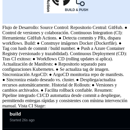
Flujo de Desarrollo: Source Control: Repositorio Central: GitHub. ●
Control de versiones y colaboración. Continuous Integration (CI):
Herramienta: GitHub Actions. ● Detecta commits y PRs, dispara
workflows. Build: ● Construye imágenes Docker (Dockerfile). ●
Tag con hash de commit / build number. ● Push a Azure Container
Registry (versionado y trazabilidad). Continuous Deployment (CD):
Tras CI exitoso: ● Workflows CD (rolling updates si aplica).
Actualización de Manifests: ● Repositorio separado para
configuraciones Kubernetes. ● Se actualiza tag de imagen.
Sincronización ArgoCD: ● ArgoCD monitoriza repo de manifests.
● Sincroniza estado deseado vs. cluster. ● Despliega/actualiza
recursos automáticamente. Historial de Rollouts: ● Versiones y
cambios archivados. ● Facilita rollback confiable. Resumen:
Pipeline integrado CI/CD automatiza desde commit a despliegue,
permitiendo entregas rápidas y consistentes con mínima intervención
manual. Vista CI Stage: