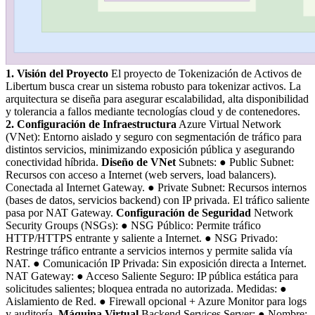
1. Visión del Proyecto
El proyecto de Tokenización de Activos de
Libertum busca crear un sistema robusto para tokenizar activos. La
arquitectura se diseña para asegurar escalabilidad, alta disponibilidad
y tolerancia a fallos mediante tecnologías cloud y de contenedores.
2. Configuración de Infraestructura
Azure Virtual Network
(VNet): Entorno aislado y seguro con segmentación de tráfico para
distintos servicios, minimizando exposición pública y asegurando
conectividad híbrida.
Diseño de VNet
Subnets: ● Public Subnet:
Recursos con acceso a Internet (web servers, load balancers).
Conectada al Internet Gateway. ● Private Subnet: Recursos internos
(bases de datos, servicios backend) con IP privada. El tráfico saliente
pasa por NAT Gateway.
Configuración de Seguridad
Network
Security Groups (NSGs): ● NSG Público: Permite tráfico
HTTP/HTTPS entrante y saliente a Internet. ● NSG Privado:
Restringe tráfico entrante a servicios internos y permite salida vía
NAT. ● Comunicación IP Privada: Sin exposición directa a Internet.
NAT Gateway: ● Acceso Saliente Seguro: IP pública estática para
solicitudes salientes; bloquea entrada no autorizada. Medidas: ●
Aislamiento de Red. ● Firewall opcional + Azure Monitor para logs
y auditoría.
Máquina Virtual
Backend Services Server: ● Nombre: