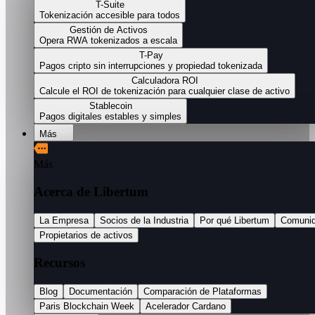
T-Suite
Tokenización accesible para todos
Gestión de Activos
Opera RWA tokenizados a escala
T-Pay
Pagos cripto sin interrupciones y propiedad tokenizada
Calculadora ROI
Calcule el ROI de tokenización para cualquier clase de activo
Stablecoin
Pagos digitales estables y simples
Más
Más
Acerca de Libertum
La Empresa
Socios de la Industria
Por qué Libertum
Comuni
Propietarios de activos
Recursos
Blog
Documentación
Comparación de Plataformas
Paris Blockchain Week
Acelerador Cardano