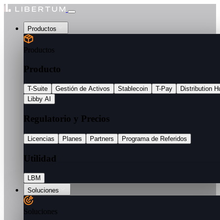
Productos
Productos
Producto
T-Suite
Gestión de Activos
Stablecoin
T-Pay
Distribution H
Libby AI
Regulatorio y Precios
Licencias
Planes
Partners
Programa de Referidos
Utilidad
LBM
Soluciones
Soluciones