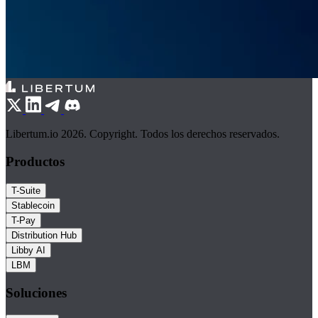
Libertum.io 2026. Copyright. Todos los derechos reservados.
Productos
T-Suite
Stablecoin
T-Pay
Distribution Hub
Libby AI
LBM
Soluciones