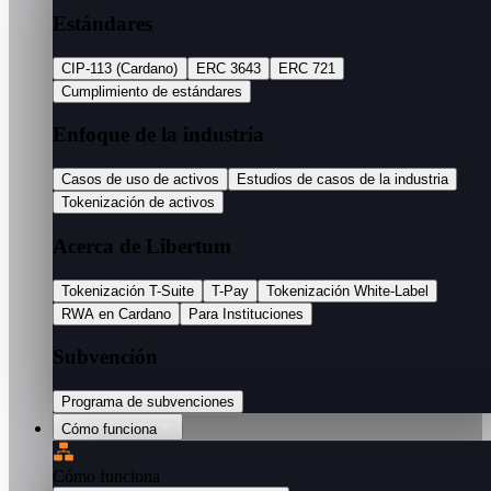
Estándares
CIP-113 (Cardano)
ERC 3643
ERC 721
Cumplimiento de estándares
Enfoque de la industria
Casos de uso de activos
Estudios de casos de la industria
Tokenización de activos
Acerca de Libertum
Tokenización T-Suite
T-Pay
Tokenización White-Label
RWA en Cardano
Para Instituciones
Subvención
Programa de subvenciones
Cómo funciona
Cómo funciona