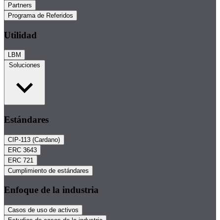
Partners
Programa de Referidos
Utilidad
LBM
Soluciones
Estándares
CIP-113 (Cardano)
ERC 3643
ERC 721
Cumplimiento de estándares
Enfoque de la industria
Casos de uso de activos