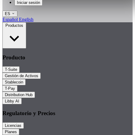
Iniciar sesión
ES
Español
English
Productos
Producto
T-Suite
Gestión de Activos
Stablecoin
T-Pay
Distribution Hub
Libby AI
Regulatorio y Precios
Licencias
Planes