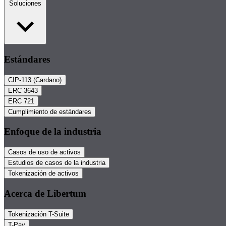
Soluciones
Estándares
CIP-113 (Cardano)
ERC 3643
ERC 721
Cumplimiento de estándares
Enfoque de la industria
Casos de uso de activos
Estudios de casos de la industria
Tokenización de activos
Acerca de Libertum
Tokenización T-Suite
T-Pay