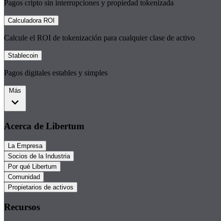
Pagos cripto sin interrupciones y propiedad tokenizada
Calculadora ROI
Calcule el ROI de tokenización para cualquier clase de activo
Stablecoin
Pagos digitales estables y simples
Más
Acerca de Libertum
La Empresa
Socios de la Industria
Por qué Libertum
Comunidad
Propietarios de activos
Recursos