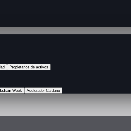
dad
Propietarios de activos
ckchain Week
Acelerador Cardano