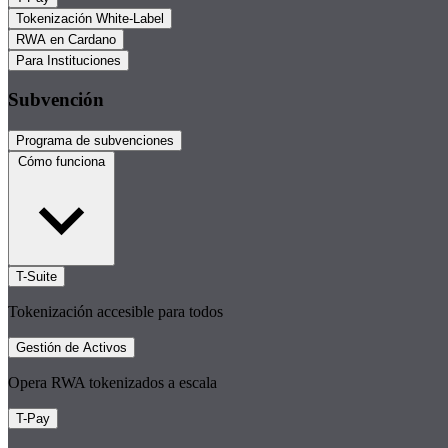
Tokenización White-Label
RWA en Cardano
Para Instituciones
Subvención
Programa de subvenciones
Cómo funciona
T-Suite
Tokenización accesible para todos
Gestión de Activos
Opera RWA tokenizados a escala
T-Pay