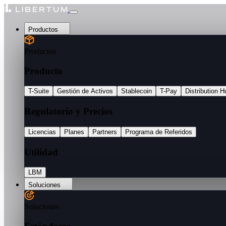
Productos
Productos
Producto
T-Suite
Gestión de Activos
Stablecoin
T-Pay
Distribution H
Regulatorio y Precios
Licencias
Planes
Partners
Programa de Referidos
Utilidad
LBM
Soluciones
Soluciones