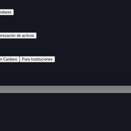
ándares
enización de activos
n Cardano
Para Instituciones