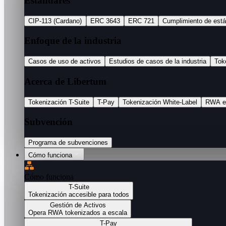
Estándares
CIP-113 (Cardano)
ERC 3643
ERC 721
Cumplimiento de est
Enfoque de la industria
Casos de uso de activos
Estudios de casos de la industria
Tok
Acerca de Libertum
Tokenización T-Suite
T-Pay
Tokenización White-Label
RWA e
Subvención
Programa de subvenciones
Cómo funciona
Cómo funciona
T-Suite
Tokenización accesible para todos
Gestión de Activos
Opera RWA tokenizados a escala
T-Pay