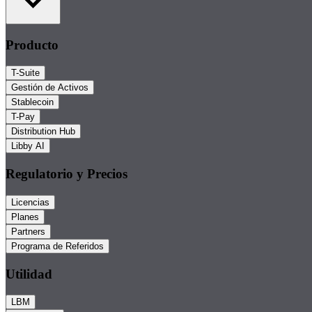
Producto
T-Suite
Gestión de Activos
Stablecoin
T-Pay
Distribution Hub
Libby AI
Regulatorio y Precios
Licencias
Planes
Partners
Programa de Referidos
Utilidad
LBM