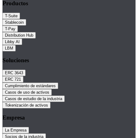
Productos
T-Suite
Stablecoin
T-Pay
Distribution Hub
Libby AI
LBM
Soluciones
ERC 3643
ERC 721
Cumplimiento de estándares
Casos de uso de activos
Casos de estudio de la industria
Tokenización de activos
Empresa
La Empresa
Socios de la industria