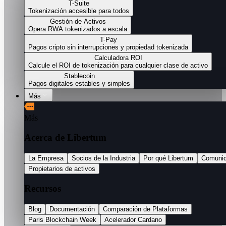
T-Suite
Tokenización accesible para todos
Gestión de Activos
Opera RWA tokenizados a escala
T-Pay
Pagos cripto sin interrupciones y propiedad tokenizada
Calculadora ROI
Calcule el ROI de tokenización para cualquier clase de activo
Stablecoin
Pagos digitales estables y simples
Más
Más
Acerca de Libertum
La Empresa
Socios de la Industria
Por qué Libertum
Comuni
Propietarios de activos
Recursos
Blog
Documentación
Comparación de Plataformas
Paris Blockchain Week
Acelerador Cardano