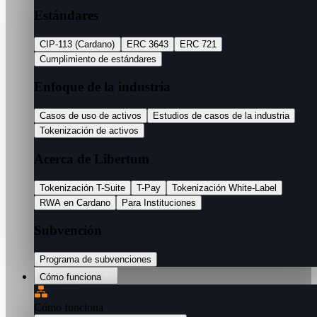
Estándares
CIP-113 (Cardano)
ERC 3643
ERC 721
Cumplimiento de estándares
Enfoque de la industria
Casos de uso de activos
Estudios de casos de la industria
Tokenización de activos
Acerca de Libertum
Tokenización T-Suite
T-Pay
Tokenización White-Label
RWA en Cardano
Para Instituciones
Subvención
Programa de subvenciones
Cómo funciona
Cómo funciona