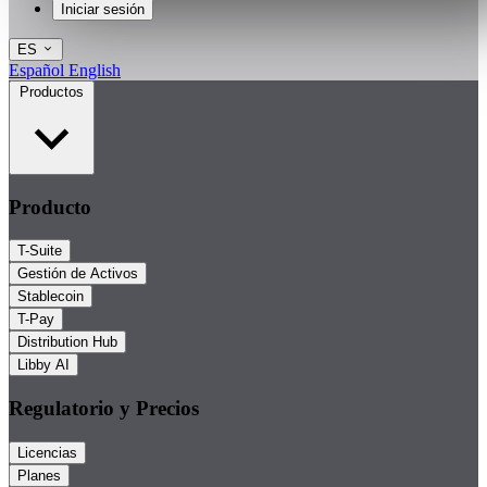
Iniciar sesión
ES
Español
English
Productos
Producto
T-Suite
Gestión de Activos
Stablecoin
T-Pay
Distribution Hub
Libby AI
Regulatorio y Precios
Licencias
Planes