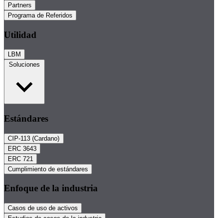
Partners
Programa de Referidos
Utilidad
LBM
Soluciones
Estándares
CIP-113 (Cardano)
ERC 3643
ERC 721
Cumplimiento de estándares
Enfoque de la industria
Casos de uso de activos