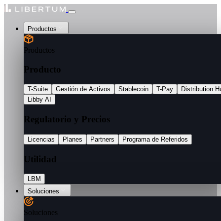
Productos
Productos
Producto
T-Suite
Gestión de Activos
Stablecoin
T-Pay
Distribution H
Libby AI
Regulatorio y Precios
Licencias
Planes
Partners
Programa de Referidos
Utilidad
LBM
Soluciones
Soluciones