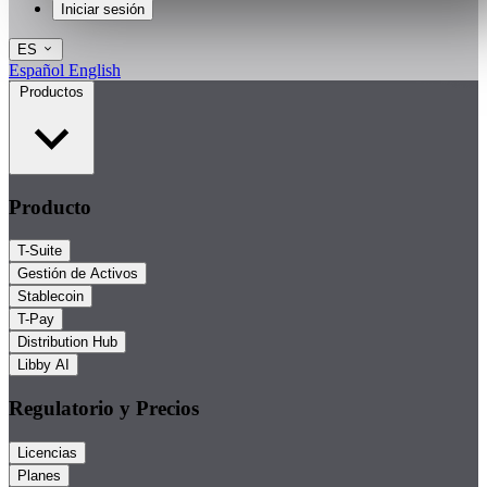
Iniciar sesión
ES
Español
English
Productos
Producto
T-Suite
Gestión de Activos
Stablecoin
T-Pay
Distribution Hub
Libby AI
Regulatorio y Precios
Licencias
Planes