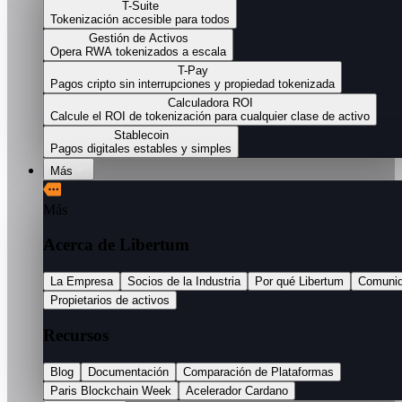
T-Suite
Tokenización accesible para todos
Gestión de Activos
Opera RWA tokenizados a escala
T-Pay
Pagos cripto sin interrupciones y propiedad tokenizada
Calculadora ROI
Calcule el ROI de tokenización para cualquier clase de activo
Stablecoin
Pagos digitales estables y simples
Más
Más
Acerca de Libertum
La Empresa
Socios de la Industria
Por qué Libertum
Comuni
Propietarios de activos
Recursos
Blog
Documentación
Comparación de Plataformas
Paris Blockchain Week
Acelerador Cardano