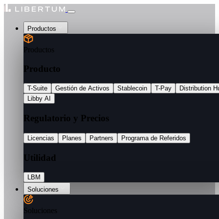
Productos
Productos
Producto
T-Suite
Gestión de Activos
Stablecoin
T-Pay
Distribution H
Libby AI
Regulatorio y Precios
Licencias
Planes
Partners
Programa de Referidos
Utilidad
LBM
Soluciones
Soluciones