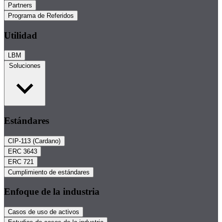
Partners
Programa de Referidos
Utilidad
LBM
Soluciones
Estándares
CIP-113 (Cardano)
ERC 3643
ERC 721
Cumplimiento de estándares
Enfoque de la industria
Casos de uso de activos