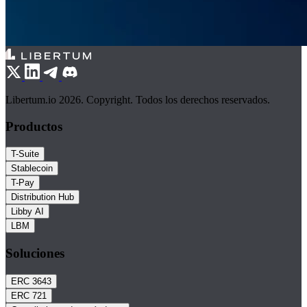
Libertum.io 2026. Copyright. Todos los derechos reservados.
Productos
T-Suite
Stablecoin
T-Pay
Distribution Hub
Libby AI
LBM
Soluciones
ERC 3643
ERC 721