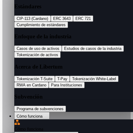
Estándares
CIP-113 (Cardano)
ERC 3643
ERC 721
Cumplimiento de estándares
Enfoque de la industria
Casos de uso de activos
Estudios de casos de la industria
Tokenización de activos
Acerca de Libertum
Tokenización T-Suite
T-Pay
Tokenización White-Label
RWA en Cardano
Para Instituciones
Subvención
Programa de subvenciones
Cómo funciona
Cómo funciona