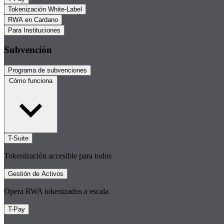
Tokenización White-Label
RWA en Cardano
Para Instituciones
Subvención
Programa de subvenciones
Cómo funciona
T-Suite
Tokenización accesible para todos
Gestión de Activos
Opera RWA tokenizados a escala
T-Pay