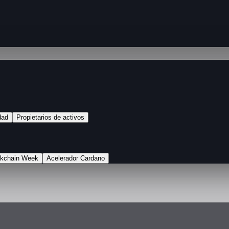
dad
Propietarios de activos
ckchain Week
Acelerador Cardano