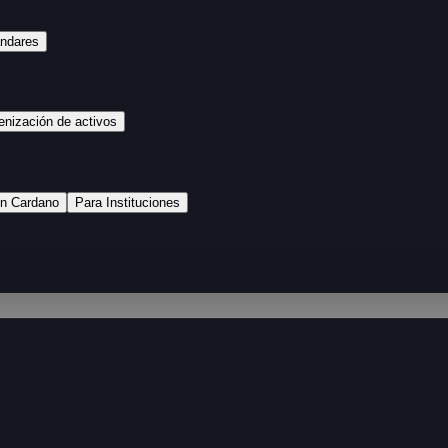
ándares
enización de activos
n Cardano
Para Instituciones