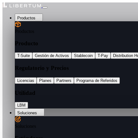
Productos
Productos
Producto
T-Suite
Gestión de Activos
Stablecoin
T-Pay
Distribution H
Regulatorio y Precios
Licencias
Planes
Partners
Programa de Referidos
Utilidad
LBM
Soluciones
Soluciones