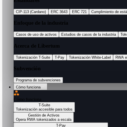
Estándares
CIP-113 (Cardano)
ERC 3643
ERC 721
Cumplimiento de est
Enfoque de la industria
Casos de uso de activos
Estudios de casos de la industria
Tok
Acerca de Libertum
Tokenización T-Suite
T-Pay
Tokenización White-Label
RWA e
Subvención
Programa de subvenciones
Cómo funciona
Cómo funciona
T-Suite
Tokenización accesible para todos
Gestión de Activos
Opera RWA tokenizados a escala
T-Pay