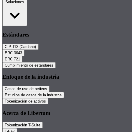
Soluciones
Estándares
CIP-113 (Cardano)
ERC 3643
ERC 721
Cumplimiento de estándares
Enfoque de la industria
Casos de uso de activos
Estudios de casos de la industria
Tokenización de activos
Acerca de Libertum
Tokenización T-Suite
T-Pay