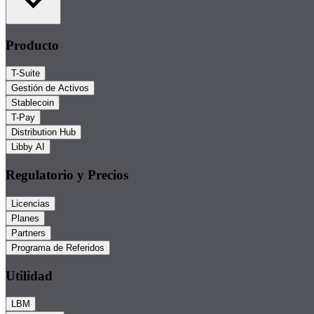
Producto
T-Suite
Gestión de Activos
Stablecoin
T-Pay
Distribution Hub
Libby AI
Regulatorio y Precios
Licencias
Planes
Partners
Programa de Referidos
Utilidad
LBM