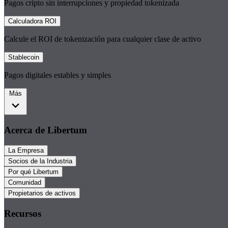
Pagos cripto sin interrupciones y propiedad tokenizada
Calculadora ROI
Calcule el ROI de tokenización para cualquier clase de activo
Stablecoin
Pagos digitales estables y simples
Más
Acerca de Libertum
La Empresa
Socios de la Industria
Por qué Libertum
Comunidad
Propietarios de activos
Recursos